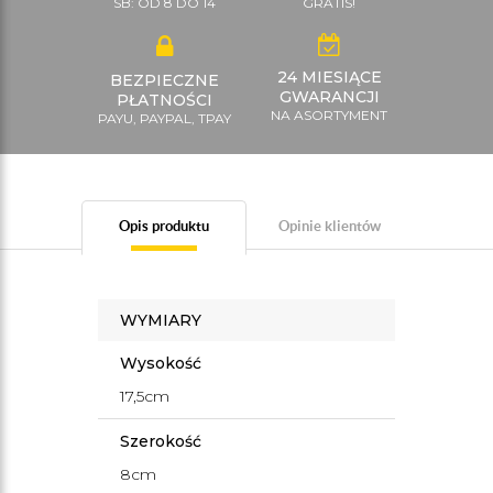
SB: OD 8 DO 14
GRATIS!
24 MIESIĄCE
BEZPIECZNE
GWARANCJI
PŁATNOŚCI
NA ASORTYMENT
PAYU, PAYPAL, TPAY
Opis produktu
Opinie klientów
WYMIARY
Wysokość
17,5cm
Szerokość
8cm