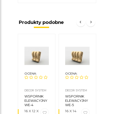
Produkty podobne
OCENA:
OCENA:
OCE
DECOR SYSTEM
DECOR SYSTEM
DECO
WSPORNIK
WSPORNIK
WSP
ELEWACYJNY
ELEWACYJNY
ELE
WE-4
WE-5
WE-
16 X 12 X
16 X 14
16 X 