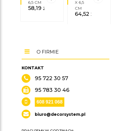
6,5 CM
X 6,5
X 6,5
58,19
zł
CM
CM
64,52
zł
67,
O FIRMIE
KONTAKT
95 722 30 57
95 783 30 46
608 921 068
biuro@decorsystem.pl
PRACUJEMY W GODZINACH: