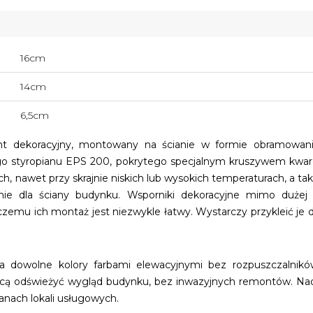
16cm
14cm
6,5cm
t dekoracyjny, montowany na ścianie w formie obramowan
 styropianu EPS 200, pokrytego specjalnym kruszywem kwar
, nawet przy skrajnie niskich lub wysokich temperaturach, a takż
nie dla ściany budynku. Wsporniki dekoracyjne mimo dużej 
 czemu ich montaż jest niezwykle łatwy. Wystarczy przykleić j
dowolne kolory farbami elewacyjnymi bez rozpuszczalnikó
chcą odświeżyć wygląd budynku, bez inwazyjnych remontów. Na
cianach lokali usługowych.