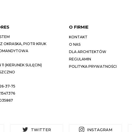
DRES
O FIRMIE
STEM
KONTAKT
 OKRASKA, PIOTR KRUK
O NAS
KOMANDYTOWA
DLA ARCHITEKTÓW
REGULAMIN
11 (KIERUNEK SULĘCIN)
POLITYKA PRYWATNOŚCI
ESZCZNO
26-37-75
1547376
035867
TWITTER
INSTAGRAM