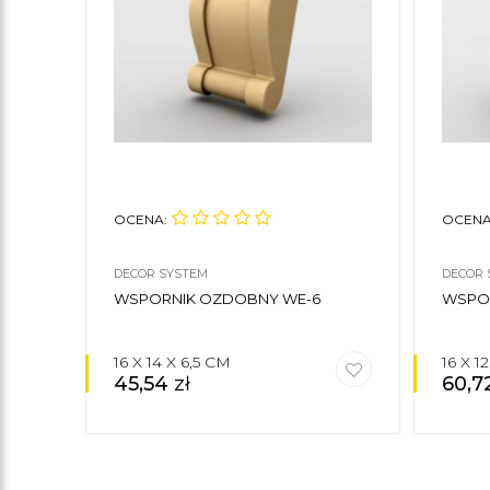
OCENA:
OCENA
DECOR SYSTEM
DECOR 
WSPORNIK OZDOBNY WE-6
WSPOR
16 X 14 X 6,5 CM
16 X 1
45,54
zł
60,7