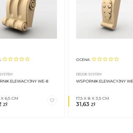
:
OCENA:
SYSTEM
DECOR SYSTEM
NIK ELEWACYJNY WE-8
WSPORNIK ELEWACYJNY WE
2 X 6,5 CM
17,5 X 8 X 3,5 CM
2
zł
31,63
zł