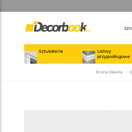
Sztukateria
Listwy
przypodłogowe
Strona Główna
S