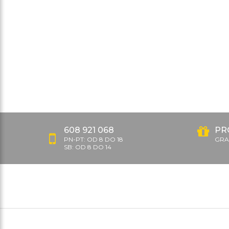
608 921 068
PR
PN-PT: OD 8 DO 18
GRAT
SB: OD 8 DO 14