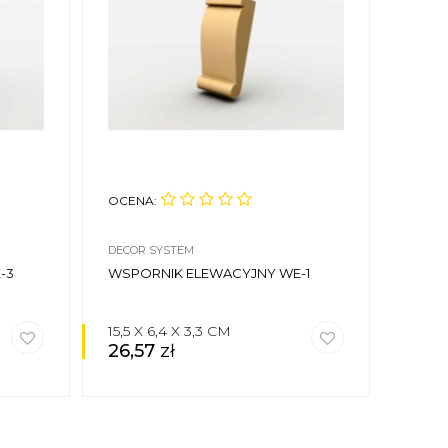
OCENA:
OCEN
DECOR SYSTEM
DECOR
-3
WSPORNIK ELEWACYJNY WE-1
WSPO
15,5 X 6,4 X 3,3 CM
16 X 
26,57
zł
50,