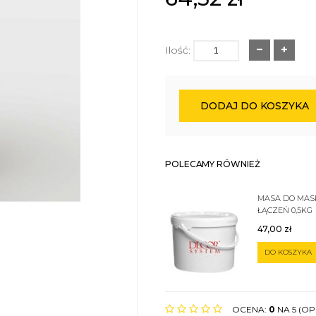
Ilość:
DODAJ DO KOSZYKA
POLECAMY RÓWNIEŻ
MASA DO MA
ŁĄCZEŃ 0,5KG
47,00
zł
DO KOSZYKA
OCENA:
0
NA 5 (OPI