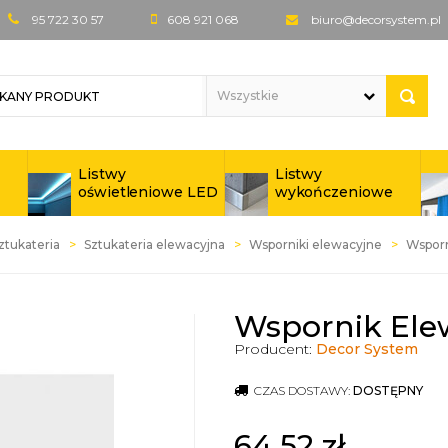
95 722 30 57
608 921 068
biuro@decorsystem.pl
Listwy
Listwy
oświetleniowe LED
wykończeniowe
ztukateria
Sztukateria elewacyjna
Wsporniki elewacyjne
Wsporn
Wspornik Ele
Producent:
Decor System
CZAS DOSTAWY:
DOSTĘPNY
64,52
zł