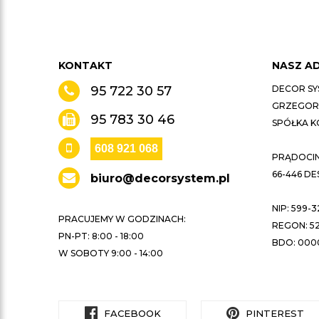
KONTAKT
NASZ A
95 722 30 57
DECOR SY
GRZEGORZ
95 783 30 46
SPÓŁKA 
608 921 068
PRĄDOCIN 
66-446 D
biuro@decorsystem.pl
NIP: 599-3
PRACUJEMY W GODZINACH:
REGON: 52
PN-PT: 8:00 - 18:00
BDO: 000
W SOBOTY 9:00 - 14:00
FACEBOOK
PINTEREST