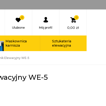
0
0
0,00
zł
Ulubione
Mój profil
Maskownica
Sztukateria
karnisza
elewacyjna
ik Elewacyjny WE-5
wacyjny WE-5