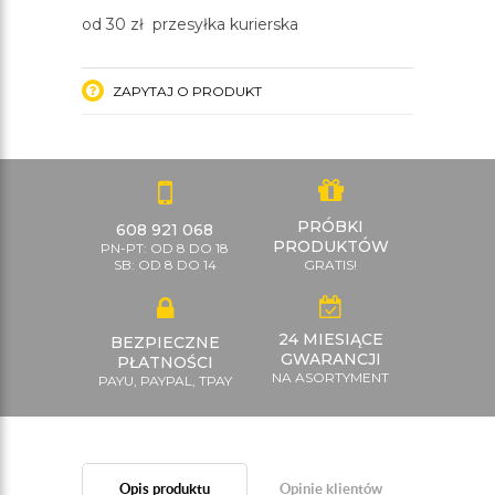
od 30 zł przesyłka kurierska
ZAPYTAJ O PRODUKT
PRÓBKI
608 921 068
PRODUKTÓW
PN-PT: OD 8 DO 18
SB: OD 8 DO 14
GRATIS!
24 MIESIĄCE
BEZPIECZNE
GWARANCJI
PŁATNOŚCI
NA ASORTYMENT
PAYU, PAYPAL, TPAY
Opis produktu
Opinie klientów