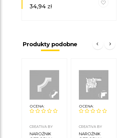
4 X 
34,94
zł
36,
Produkty podobne
OCENA:
OCENA:
OCE
CREATIVA BY
CREATIVA BY
MARD
CEZAR
CEZAR
NAROŻNIK
NAROŻNIK
NAR