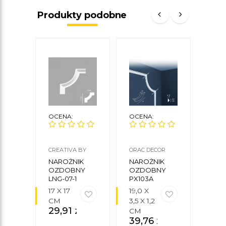
Produkty podobne
OCENA:
OCENA:
OCE
CREATIVA BY
ORAC DECOR
ORAC
CEZAR
NAROŻNIK
NAROŻNIK
NAR
OZDOBNY
OZDOBNY
OZD
LNG-07-1
PX103A
P80
17 X 17
19,0 X
19,0
CM
3,5 X 1,2
8,6 X
29,91
zł
CM
CM
39,76
zł
43