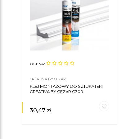
OCENA:
OCE
CREATIVA BY CEZAR
CREA
KLEJ MONTAŻOWY DO SZTUKATERII
LIST
CREATIVA BY CEZAR C300
6,5 
30,47
zł
41,