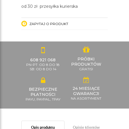
od 30 zł przesyłka kurierska
ZAPYTAJ O PRODUKT
PRÓBKI
608 921 068
PRODUKTÓW
PN-PT: OD 8 DO 18
SB: OD 8 DO 14
GRATIS!
24 MIESIĄCE
BEZPIECZNE
GWARANCJI
PŁATNOŚCI
NA ASORTYMENT
PAYU, PAYPAL, TPAY
Opis produktu
Opinie klientów