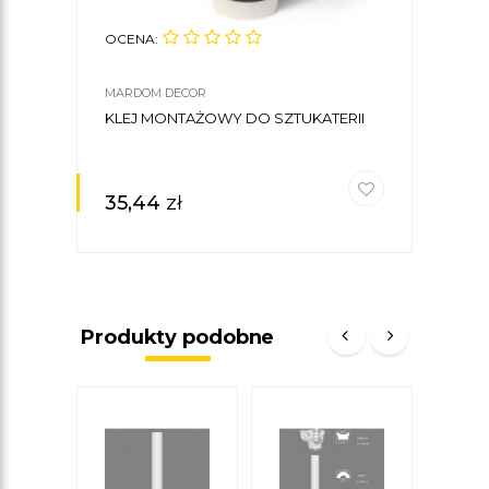
OCENA:
OCE
MARDOM DECOR
MARD
KLEJ MONTAŻOWY DO SZTUKATERII
FIL
239,
35,44
zł
85
Produkty podobne