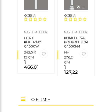
OCENA:
OCENA:
OCE
MARDOM DECOR
MARDOM DECOR
ORAC
FILAR
KOMPLETNA
FILA
KOLUMNY
PÓŁKOLUMNA
KOL
C4000W
C4000H-1
K100
242,5 X
H=
Ø 22
15 CM
276,2
199,5
1
CM
CM
466,01
zł
1
95
127,22
zł
O FIRMIE