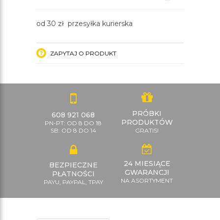
od 30 zł przesyłka kurierska
ZAPYTAJ O PRODUKT
PRÓBKI
608 921 068
PRODUKTÓW
PN-PT: OD 8 DO 18
SB: OD 8 DO 14
GRATIS!
24 MIESIĄCE
BEZPIECZNE
GWARANCJI
PŁATNOŚCI
NA ASORTYMENT
PAYU, PAYPAL, TPAY