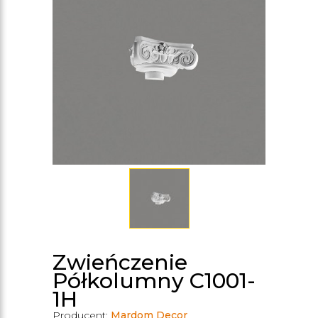
Zwieńczenie
Półkolumny C1001-
1H
Producent:
Mardom Decor