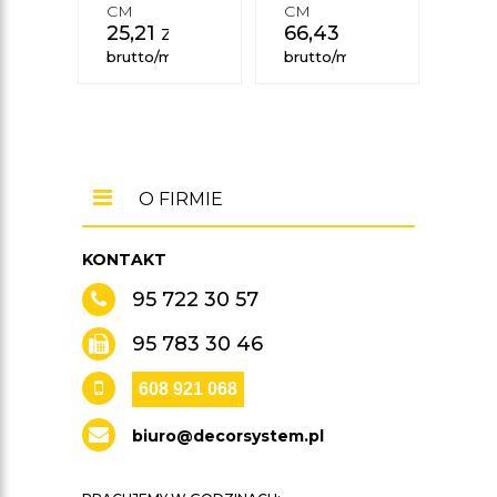
69
CM
CM
25,21
zł
66,43
zł
brut
brutto/mb
brutto/mb
O FIRMIE
KONTAKT
95 722 30 57
95 783 30 46
608 921 068
biuro@decorsystem.pl