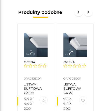
Produkty podobne
OCENA:
OCENA:
OCE
ORAC DECOR
ORAC DECOR
DECO
LISTWA
LISTWA
LIS
SUFITOWA
SUFITOWA
SUF
CX109
CX127
LP11 
4,4 X
9,4 X
15 X 
4,4 X
9,4 X
200
200
200
CM