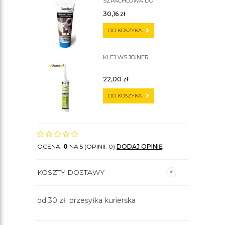
SZPACHLOWA DO
SZTUKATERII C200
30,16
zł
DO KOSZYKA
KLEJ WS JOINER
22,00
zł
DO KOSZYKA
OCENA:
0
NA 5 (OPINII: 0)
DODAJ OPINIĘ
KOSZTY DOSTAWY
od 30 zł przesyłka kurierska