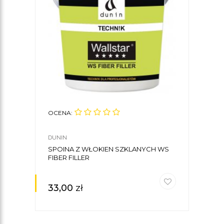
OCENA:
OCE
DUNIN
DUNI
SPOINA Z WŁOKIEN SZKLANYCH WS
KLEJ
FIBER FILLER
33,00
zł
22