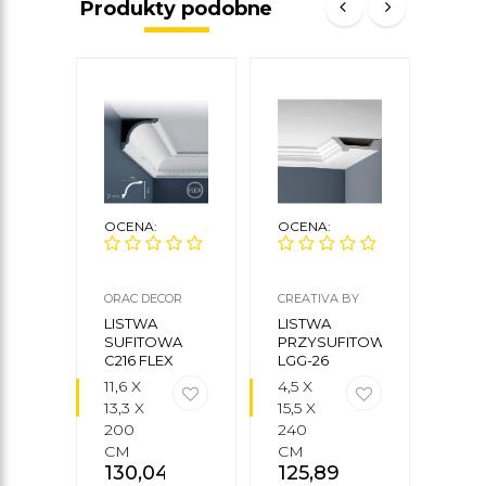
Produkty podobne
OCENA:
OCENA:
OCE
ORAC DECOR
CREATIVA BY
NMC
CEZAR
LISTWA
LISTWA
LIS
SUFITOWA
PRZYSUFITOWA
SUF
C216 FLEX
LGG-26
WT3
11,6 X
4,5 X
8 X 1
13,3 X
15,5 X
200
200
240
CM
69
CM
CM
130,04
zł
125,89
zł
brut