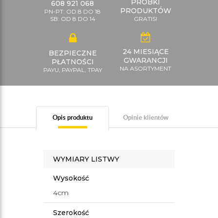
PRÓBKI
608 921 068
PRODUKTÓW
PN-PT: OD 8 DO 18
SB: OD 8 DO 14
GRATIS!
24 MIESIĄCE
BEZPIECZNE
GWARANCJI
PŁATNOŚCI
NA ASORTYMENT
PAYU, PAYPAL, TPAY
Opis produktu
Opinie klientów
WYMIARY LISTWY
Wysokość
4cm
Szerokość