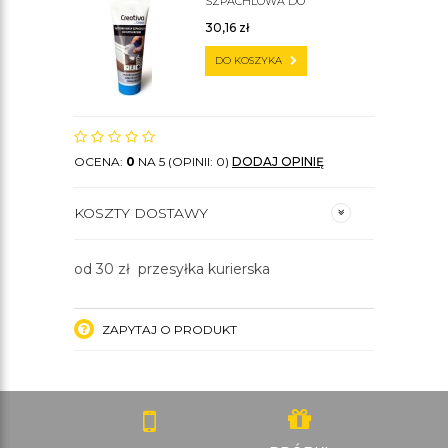
SZPACHLOWA DO
SZTUKATERII C200
30,16
zł
DO KOSZYKA
OCENA:
0
NA 5 (OPINII: 0)
DODAJ OPINIĘ
KOSZTY DOSTAWY
od 30 zł przesyłka kurierska
ZAPYTAJ O PRODUKT