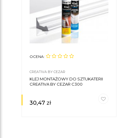
OCENA:
OCE
CREATIVA BY CEZAR
CREA
KLEJ MONTAŻOWY DO SZTUKATERII
LIS
CREATIVA BY CEZAR C300
4 X 
30,47
zł
29