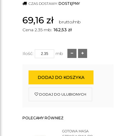
CZAS DOSTAWY:
DOSTĘPNY
69,16
zł
brutto/mb
Cena 2.35 mb:
162,53
zł
Ilość:
mb
DODAJ DO KOSZYKA
DODAJ DO ULUBIONYCH
POLECAMY RÓWNIEŻ
GOTOWA MASA