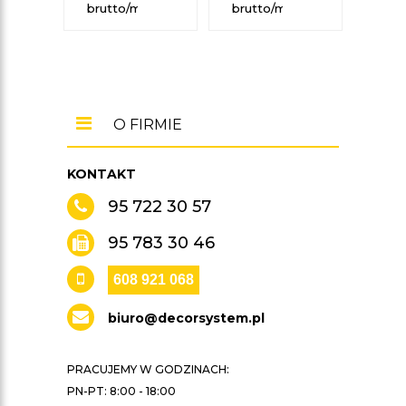
brutto/mb
brutto/mb
O FIRMIE
KONTAKT
95 722 30 57
95 783 30 46
608 921 068
biuro@decorsystem.pl
PRACUJEMY W GODZINACH:
PN-PT: 8:00 - 18:00