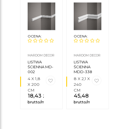
OCENA:
OCENA:
OCE
MARDOM DECOR
MARDOM DECOR
CREA
CEZA
LISTWA
LISTWA
LIS
ŚCIENNA MD-
ŚCIENNA
ŚCIE
002
MDD-338
05
4 X 1,8
8 X 2,1 X
7,3 X
X 200
240
X 24
CM
CM
CM
18,43
zł
45,48
zł
30
brutto/mb
brutto/mb
brut