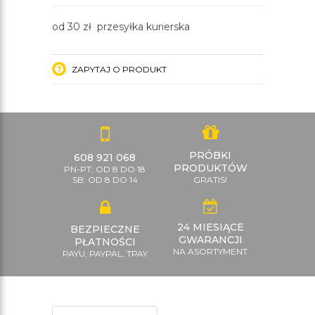
od 30 zł przesyłka kurierska
ZAPYTAJ O PRODUKT
PRÓBKI
608 921 068
PRODUKTÓW
PN-PT: OD 8 DO 18
SB: OD 8 DO 14
GRATIS!
24 MIESIĄCE
BEZPIECZNE
GWARANCJI
PŁATNOŚCI
NA ASORTYMENT
PAYU, PAYPAL, TPAY