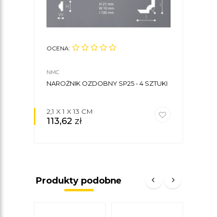
OCENA:
OCE
NMC
NMC
NAROŻNIK OZDOBNY SP25 - 4 SZTUKI
LIST
2,1 X 1 X 13 CM
2,8 
113,62
zł
33,
Produkty podobne