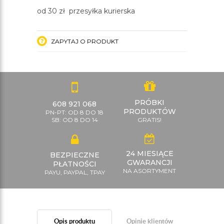
od 30 zł przesyłka kurierska
ZAPYTAJ O PRODUKT
PRÓBKI
608 921 068
PRODUKTÓW
PN-PT: OD 8 DO 18
SB: OD 8 DO 14
GRATIS!
24 MIESIĄCE
BEZPIECZNE
GWARANCJI
PŁATNOŚCI
NA ASORTYMENT
PAYU, PAYPAL, TPAY
Opis produktu
Opinie klientów