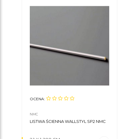
OCENA:
OCE
NMC
NMC
LISTWA ŚCIENNA WALLSTYL SP2 NMC
KLE