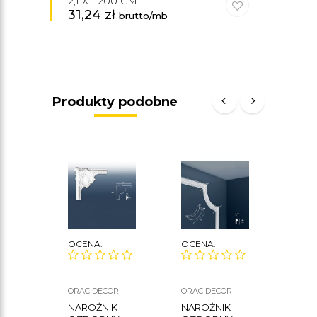
2,1 X 1 200 CM
31,24
zł
27,
brutto/mb
Produkty podobne
OCENA:
OCENA:
OCE
ORAC DECOR
ORAC DECOR
NMC
NAROŻNIK
NAROŻNIK
NAR