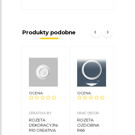
Produkty podobne
OCENA:
OCENA:
OCE
CREATIVA BY
ORAC DECOR
NMC
CEZAR
ROZETA
ROZETA
ROZ
DEKORACYJNA
OZDOBNA
SUF
R10 CREATIVA
R66
O01