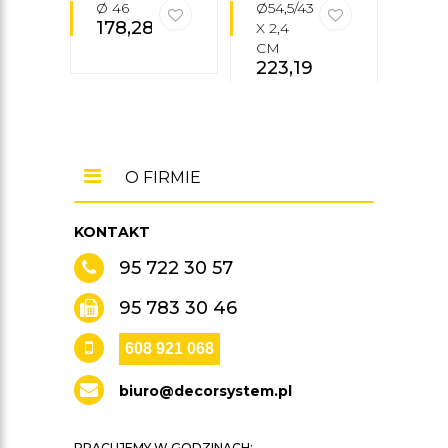
Ø 46
Ø54,5/43
53 X
178,28
zł
X 2,4
43,5
CM
CM
223,19
zł
55,
O FIRMIE
KONTAKT
95 722 30 57
95 783 30 46
608 921 068
biuro@decorsystem.pl
PRACUJEMY W GODZINACH: