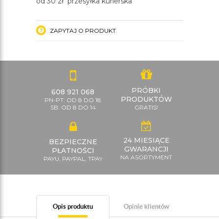
od 30 zł przesyłka kurierska
ZAPYTAJ O PRODUKT
PRÓBKI
608 921 068
PRODUKTÓW
PN-PT: OD 8 DO 18
SB: OD 8 DO 14
GRATIS!
24 MIESIĄCE
BEZPIECZNE
GWARANCJI
PŁATNOŚCI
NA ASORTYMENT
PAYU, PAYPAL, TPAY
Opis produktu
Opinie klientów