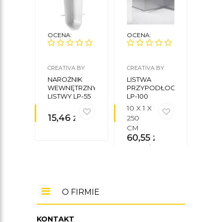
OCENA:
OCENA:
OCE
CREATIVA BY
CREATIVA BY
MARD
CEZAR
CEZAR
NAROŻNIK
LISTWA
LIS
WEWNĘTRZNY
PRZYPODŁOGOWA
PRZ
LISTWY LP-55
LP-100
MD3
10 X 1 X
7 X 1
15,46
zł
250
200
CM
CM
60,55
zł
30
brutto/mb
brut
O FIRMIE
KONTAKT