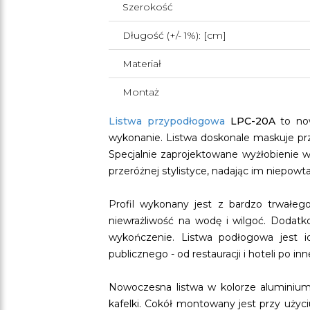
Szerokość
Długość (+/- 1%): [cm]
Materiał
Montaż
Listwa przypodłogowa
LPC-20A
to now
wykonanie. Listwa doskonale maskuje pr
Specjalnie zaprojektowane wyżłobienie w
przeróżnej stylistyce, nadając im niepowtar
Profil wykonany jest z bardzo trwałeg
niewrażliwość na wodę i wilgoć. Dodatk
wykończenie. Listwa podłogowa jest 
publicznego - od restauracji i hoteli po i
Nowoczesna listwa w kolorze aluminium
kafelki. Cokół montowany jest przy uży