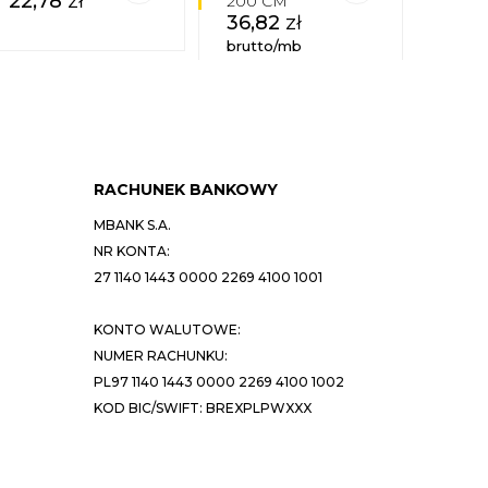
22,78
zł
18,
200 CM
36,82
zł
brutto/mb
RACHUNEK BANKOWY
MBANK S.A.
NR KONTA:
27 1140 1443 0000 2269 4100 1001
KONTO WALUTOWE:
NUMER RACHUNKU:
PL97 1140 1443 0000 2269 4100 1002
KOD BIC/SWIFT: BREXPLPWXXX