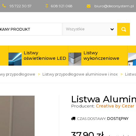
95 722 30 57
608 921 068
biuro@decorsystem.pl
Listwy
Listwy
oświetleniowe LED
wykończeniowe
twy przypodłogowe
Listwy przypodłogowe aluminiowe i inox
Listw
Listwa Alumi
Producent:
Creativa by Cezar
CZAS DOSTAWY:
DOSTĘPNY
37,90
zł