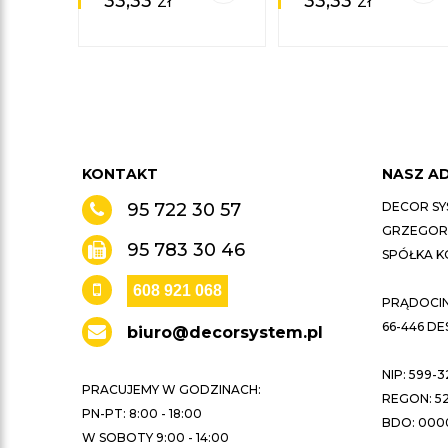
33,33
zł
33,33
zł
KONTAKT
NASZ A
95 722 30 57
DECOR SY
GRZEGORZ
95 783 30 46
SPÓŁKA 
608 921 068
PRĄDOCIN 
66-446 D
biuro@decorsystem.pl
NIP: 599-3
PRACUJEMY W GODZINACH:
REGON: 52
PN-PT: 8:00 - 18:00
BDO: 000
W SOBOTY 9:00 - 14:00