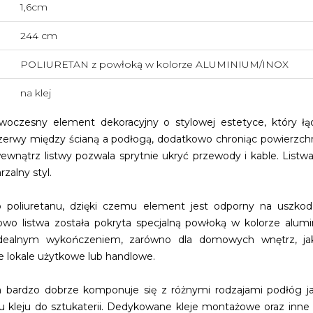
1,6cm
244 cm
POLIURETAN z powłoką w kolorze ALUMINIUM/INOX
na klej
oczesny element dekoracyjny o stylowej estetyce, który łąc
zerwy między ścianą a podłogą, dodatkowo chroniąc powierzchn
ewnątrz listwy pozwala sprytnie ukryć przewody i kable. List
zalny styl.
o poliuretanu, dzięki czemu element jest odporny na uszk
owo listwa została pokryta specjalną powłoką w kolorze alumi
idealnym wykończeniem, zarówno dla domowych wnętrz, jak 
nne lokale użytkowe lub handlowe.
 bardzo dobrze komponuje się z różnymi rodzajami podłóg ja
ciu kleju do sztukaterii. Dedykowane kleje montażowe oraz inn