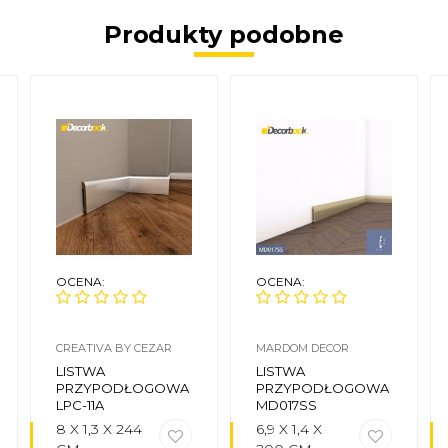
Produkty podobne
OCENA:
OCENA:
CREATIVA BY CEZAR
MARDOM DECOR
LISTWA
LISTWA
PRZYPODŁOGOWA
PRZYPODŁOGOWA
LPC-11A
MD017SS
8 X 1,3 X 244
6,9 X 1,4 X