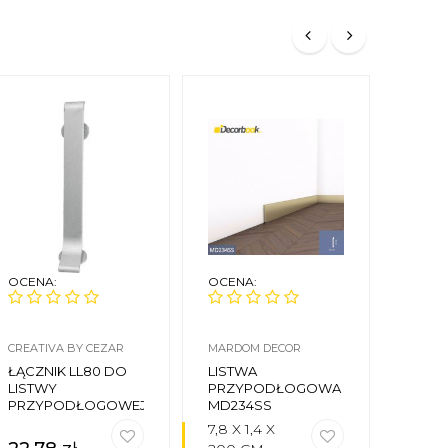
OCENA:
OCENA:
OCEN
CREATIVA BY CEZAR
MARDOM DECOR
CREAT
ŁĄCZNIK LL80 DO
LISTWA
NARO
LISTWY
PRZYPODŁOGOWA
WEWN
PRZYPODŁOGOWEJ
MD234SS
LISTW
LP-80
7,8 X 1,4 X