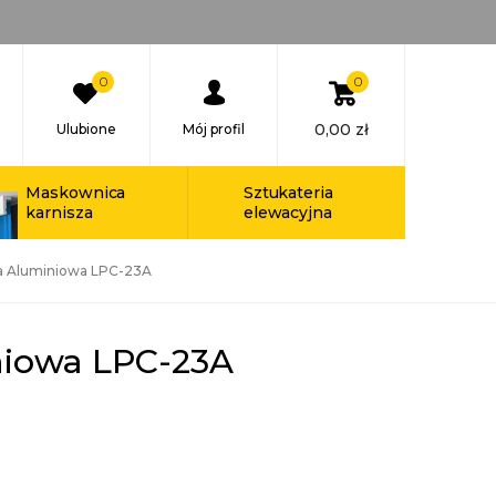
0
0
0,00
zł
Ulubione
Mój profil
Maskownica
Sztukateria
karnisza
elewacyjna
a Aluminiowa LPC-23A
niowa LPC-23A