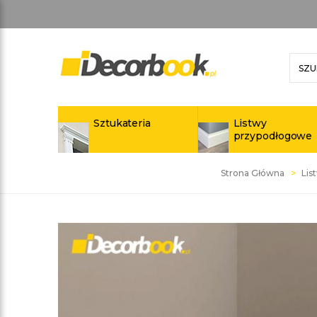
Sztukateria
Listwy
przypodłogowe
Strona Główna
Lis