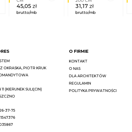
CM
200 CM
45,05
zł
31,17
zł
brutto/mb
brutto/mb
DRES
O FIRMIE
STEM
KONTAKT
 OKRASKA, PIOTR KRUK
O NAS
KOMANDYTOWA
DLA ARCHITEKTÓW
REGULAMIN
11 (KIERUNEK SULĘCIN)
POLITYKA PRYWATNOŚCI
ESZCZNO
26-37-75
1547376
035867