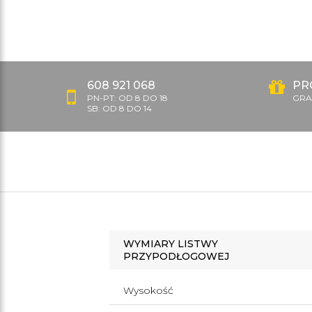
608 921 068
PR
PN-PT: OD 8 DO 18
GRAT
SB: OD 8 DO 14
WYMIARY LISTWY
PRZYPODŁOGOWEJ
Wysokość