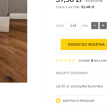
brutto/mb
Cena 2.44 mb:
92,48
zł
Ilość:
mb
DODAJ DO KOSZYKA
OCENA:
0
NA 5 (OPI
KOSZTY DOSTAWY
od 30 zł przesyłka kurierska
ZAPYTAJ O PRODUKT