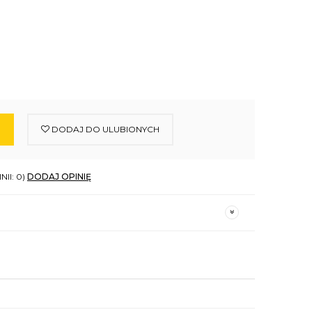
DODAJ DO ULUBIONYCH
NII: 0)
DODAJ OPINIĘ