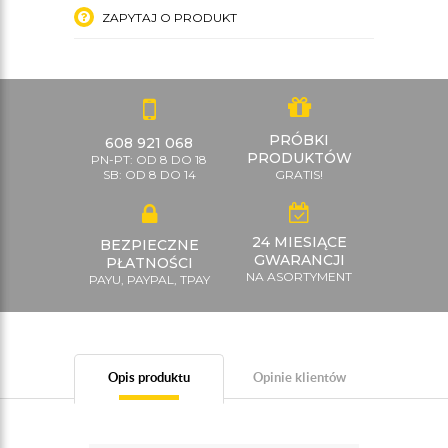
ZAPYTAJ O PRODUKT
PRÓBKI
608 921 068
PRODUKTÓW
PN-PT: OD 8 DO 18
SB: OD 8 DO 14
GRATIS!
24 MIESIĄCE
BEZPIECZNE
GWARANCJI
PŁATNOŚCI
NA ASORTYMENT
PAYU, PAYPAL, TPAY
Opis produktu
Opinie klientów