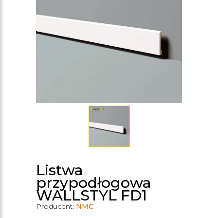
Listwa
przypodłogowa
WALLSTYL FD1
Producent:
NMC