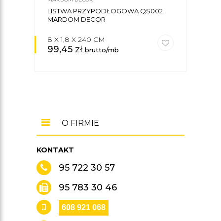
LISTWA PRZYPODŁOGOWA QS002
LIS
MARDOM DECOR
8 X 1,8 X 240 CM
18 X
99,45
zł
82
brutto/mb
O FIRMIE
KONTAKT
95 722 30 57
95 783 30 46
608 921 068