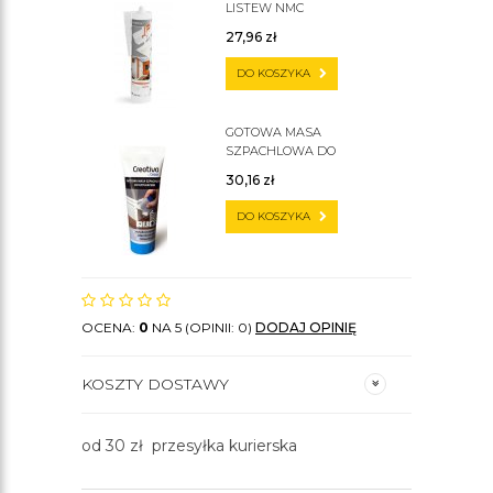
LISTEW NMC
27,96
zł
DO KOSZYKA
GOTOWA MASA
SZPACHLOWA DO
SZTUKATERII C200
30,16
zł
DO KOSZYKA
OCENA:
0
NA 5 (OPINII: 0)
DODAJ OPINIĘ
KOSZTY DOSTAWY
od 30 zł przesyłka kurierska