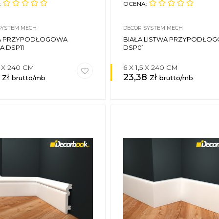
:
OCENA:
SYSTEM MECH
DECOR SYSTEM MECH
A PRZYPODŁOGOWA
BIAŁA LISTWA PRZYPODŁO
A DSP11
DSP01
8 X 240 CM
6 X 1,5 X 240 CM
1
zł
23,38
zł
brutto/mb
brutto/mb