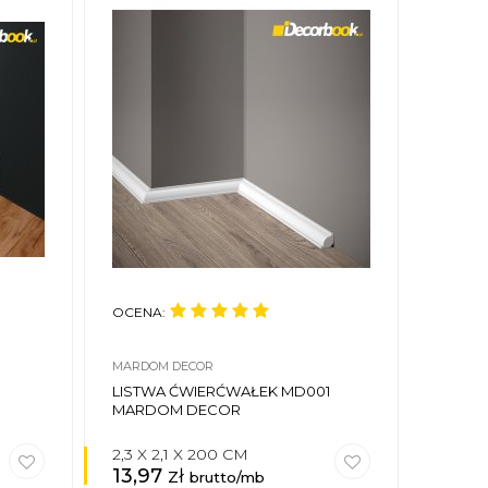
OCENA:
MARDOM DECOR
LISTWA ĆWIERĆWAŁEK MD001
MARDOM DECOR
2,3 X 2,1 X 200 CM
13,97
zł
brutto/mb