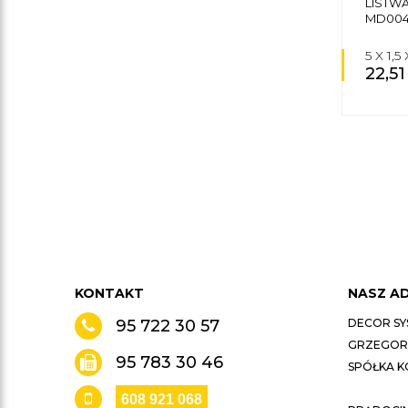
LISTW
MD00
5 X 1,
22,5
KONTAKT
NASZ A
95 722 30 57
DECOR SY
GRZEGORZ
95 783 30 46
SPÓŁKA 
608 921 068