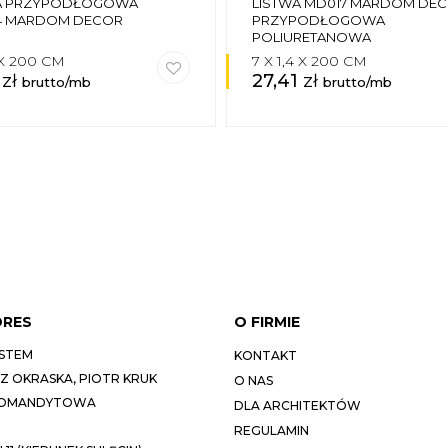
A PRZYPODŁOGOWA
LISTWA MD017 MARDOM DE
4 MARDOM DECOR
PRZYPODŁOGOWA
POLIURETANOWA
5 X 200 CM
7 X 1,4 X 200 CM
1
zł
27,41
zł
brutto/mb
brutto/mb
DRES
O FIRMIE
STEM
KONTAKT
 OKRASKA, PIOTR KRUK
O NAS
KOMANDYTOWA
DLA ARCHITEKTÓW
REGULAMIN