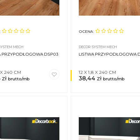
:
OCENA:
SYSTEM MECH
DECOR SYSTEM MECH
A PRZYPODŁOGOWA DSP03
LISTWA PRZYPODŁOGOWA 
9 X 240 CM
12 X 1,8 X 240 CM
6
zł
38,44
zł
brutto/mb
brutto/mb