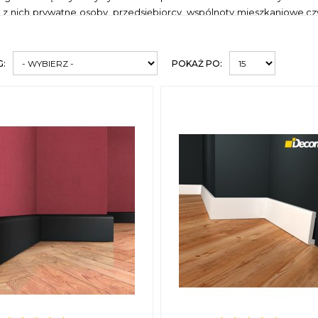
 z nich prywatne osoby, przedsiębiorcy, wspólnoty mieszkaniowe czy 
 ponieważ listwy tego typu zapewniają ścianom doskonałą protekcj
onieczności systematycznego odmalowywania ścian, które jest 
e.
G:
POKAŻ PO:
rzypodłogowe klejone
na ścianie umieszcza się przy pomocy 
więc zamawiać od razu listwy ze spoiwem w jednej paczce, by mogli 
zapoznać się z całą ofertą, dostępną w tej kategorii. W naszym
ch wzorów oraz rozmiarów listew.