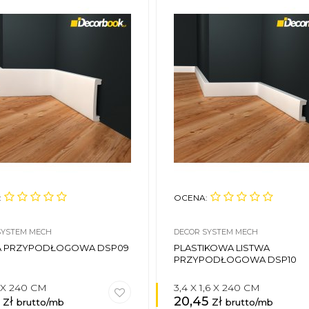
:
OCENA:
SYSTEM MECH
DECOR SYSTEM MECH
A PRZYPODŁOGOWA DSP09
PLASTIKOWA LISTWA
PRZYPODŁOGOWA DSP10
6 X 240 CM
3,4 X 1,6 X 240 CM
2
zł
20,45
zł
brutto/mb
brutto/mb