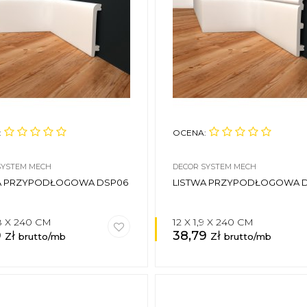
:
OCENA:
SYSTEM MECH
DECOR SYSTEM MECH
A PRZYPODŁOGOWA DSP06
LISTWA PRZYPODŁOGOWA 
,8 X 240 CM
12 X 1,9 X 240 CM
9
zł
38,79
zł
brutto/mb
brutto/mb