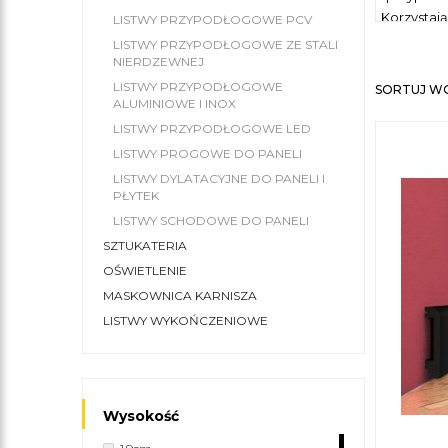
Korzystają
LISTWY PRZYPODŁOGOWE PCV
dziwnego,
LISTWY PRZYPODŁOGOWE ZE STALI
nie ma k
NIERDZEWNEJ
kosztown
LISTWY PRZYPODŁOGOWE
SORTUJ W
ALUMINIOWE I INOX
Listwy p
LISTWY PRZYPODŁOGOWE LED
Polecamy 
LISTWY PROGOWE DO PANELI
Polecamy 
LISTWY DYLATACYJNE DO PANELI I
efektowny
PŁYTEK
LISTWY SCHODOWE DO PANELI
SZTUKATERIA
OŚWIETLENIE
MASKOWNICA KARNISZA
LISTWY WYKOŃCZENIOWE
Wysokość