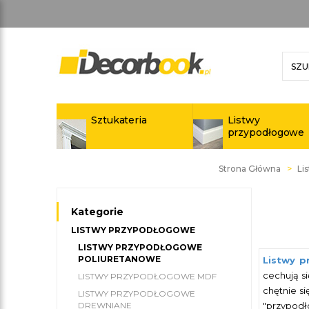
Sztukateria
Listwy
przypodłogowe
Strona Główna
Li
Kategorie
LISTWY PRZYPODŁOGOWE
LISTWY PRZYPODŁOGOWE
POLIURETANOWE
Listwy 
cechują s
LISTWY PRZYPODŁOGOWE MDF
chętnie s
LISTWY PRZYPODŁOGOWE
DREWNIANE
"przypod