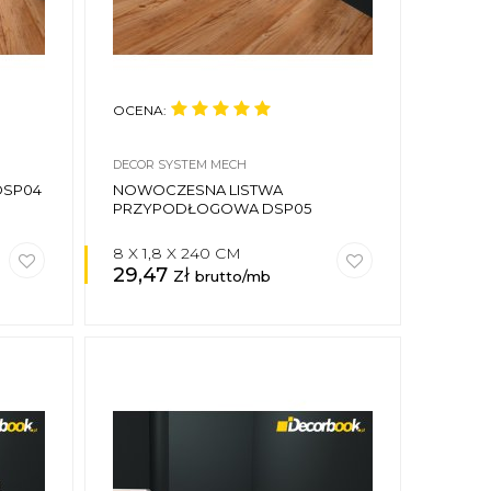
OCENA:
DECOR SYSTEM MECH
DSP04
NOWOCZESNA LISTWA
PRZYPODŁOGOWA DSP05
8 X 1,8 X 240 CM
29,47
zł
brutto/mb