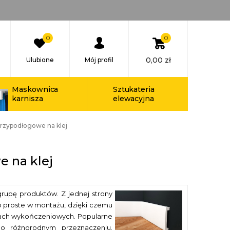
0
0
0,00
zł
Ulubione
Mój profil
Maskownica
Sztukateria
karnisza
elewacyjna
przypodłogowe na klej
 na klej
 grupę produktów. Z jednej
strony
o proste w montażu, dzięki czemu
cach wykończeniowych. Popularne
o różnorodnym przeznaczeniu.