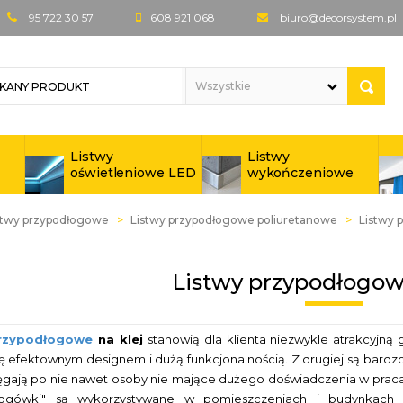
95 722 30 57
608 921 068
biuro@decorsystem.pl
Listwy
Listwy
oświetleniowe LED
wykończeniowe
stwy przypodłogowe
Listwy przypodłogowe poliuretanowe
Listwy 
Listwy przypodłogowe
przypodłogowe
na klej
stanowią dla klienta niezwykle atrakcyjną
ię efektownym designem i dużą funkcjonalnością. Z drugiej są bardz
ięgają po nie nawet osoby nie mające dużego doświadczenia w pra
łogówki" są wykorzystywane w pomieszczeniach i budynkach 