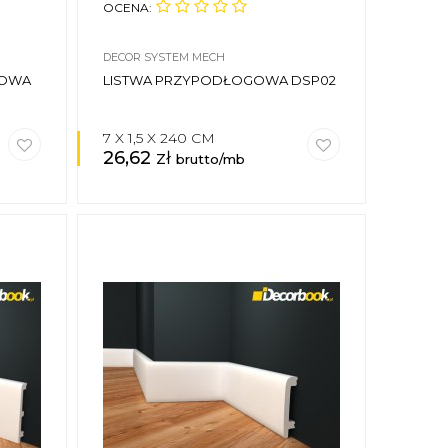
OCENA:
DECOR SYSTEM MECH
GOWA
LISTWA PRZYPODŁOGOWA DSP02
7 X 1,5 X 240 CM
26,62
zł
brutto/mb