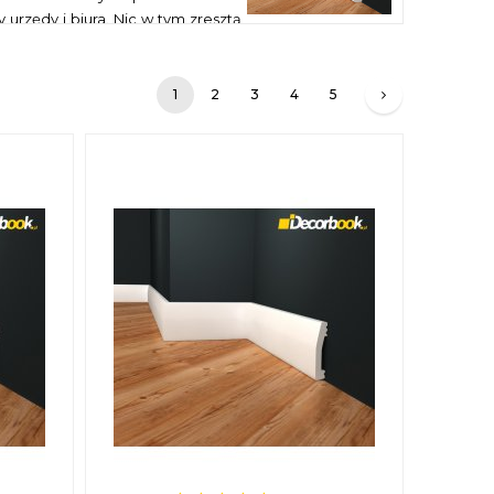
urzędy i biura. Nic w tym zresztą
ę przed uszkodzeniami oraz zabrudzeniami. Dzięki nim
przecież czasochłonne, niewygodne i jednocześnie
1
2
3
4
5
dedykowanego kleju, dostępnego w naszym sklepie.
Państwo od razu przystąpić do prac po wizycie kuriera.
 sklepie znajdziecie Państwo całą gamę ciekawych i