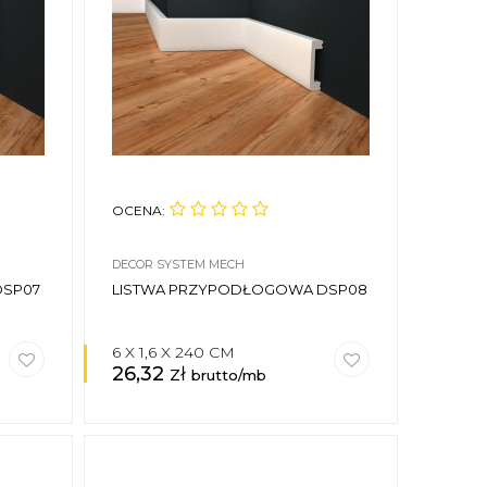
OCENA:
DECOR SYSTEM MECH
DSP07
LISTWA PRZYPODŁOGOWA DSP08
6 X 1,6 X 240 CM
26,32
zł
brutto/mb