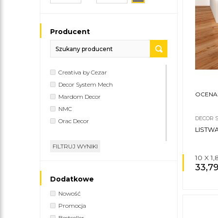
Producent
Creativa by Cezar
Decor System Mech
OCENA
Mardom Decor
NMC
DECOR 
Orac Decor
LISTW
FILTRUJ WYNIKI
10 X 1
33,7
Dodatkowe
Nowość
Promocja
Bestseller