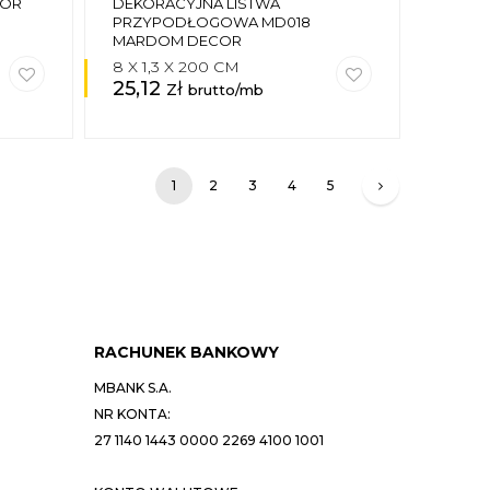
COR
DEKORACYJNA LISTWA
PRZYPODŁOGOWA MD018
MARDOM DECOR
8 X 1,3 X 200 CM
25,12
zł
brutto/mb
1
2
3
4
5
RACHUNEK BANKOWY
MBANK S.A.
NR KONTA:
27 1140 1443 0000 2269 4100 1001