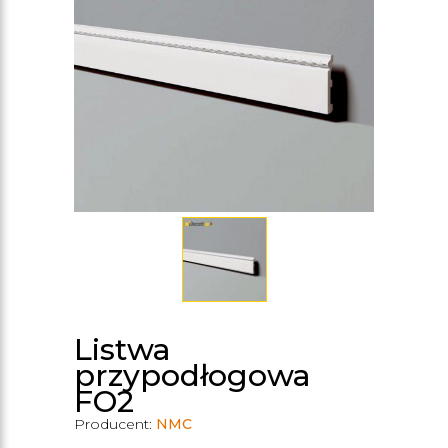
Listwa
przypodłogowa
FO2
Producent:
NMC