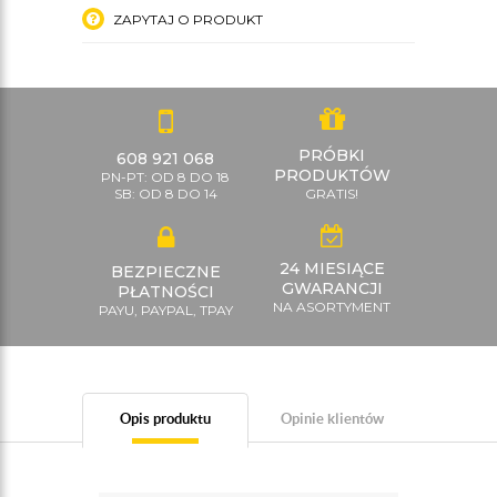
ZAPYTAJ O PRODUKT
PRÓBKI
608 921 068
PRODUKTÓW
PN-PT: OD 8 DO 18
SB: OD 8 DO 14
GRATIS!
24 MIESIĄCE
BEZPIECZNE
GWARANCJI
PŁATNOŚCI
NA ASORTYMENT
PAYU, PAYPAL, TPAY
Opis produktu
Opinie klientów