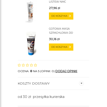
LISTEW NMC
27,96
zł
DO KOSZYKA
GOTOWA MASA
SZPACHLOWA DO
SZTUKATERII C200
30,16
zł
DO KOSZYKA
OCENA:
0
NA 5 (OPINII: 0)
DODAJ OPINIĘ
KOSZTY DOSTAWY
od 30 zł przesyłka kurierska