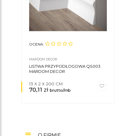
OCENA:
OCE
MARDOM DECOR
DECO
LISTWA PRZYPODŁOGOWA QS003
LIS
MARDOM DECOR
13 X 2 X 200 CM
8 X 
70,11
zł
31,
brutto/mb
O FIRMIE