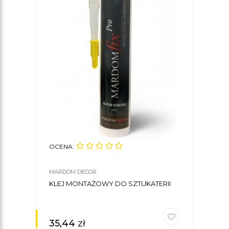
OCENA:
OCE
MARDOM DECOR
MARD
KLEJ MONTAŻOWY DO SZTUKATERII
OPA
MD0
4,9 
35,44
zł
18,