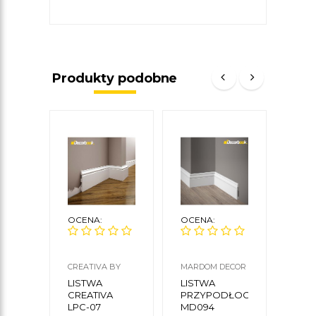
Produkty podobne
OCENA:
OCENA:
OCE
CREATIVA BY
MARDOM DECOR
NMC
CEZAR
LISTWA
LISTWA
LIS
CREATIVA
PRZYPODŁOGOWA
PRZ
LPC-07
MD094
FO1