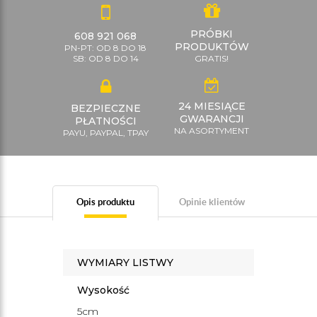
PRÓBKI
608 921 068
PRODUKTÓW
PN-PT: OD 8 DO 18
SB: OD 8 DO 14
GRATIS!
24 MIESIĄCE
BEZPIECZNE
GWARANCJI
PŁATNOŚCI
NA ASORTYMENT
PAYU, PAYPAL, TPAY
Opis produktu
Opinie klientów
WYMIARY LISTWY
Wysokość
5cm