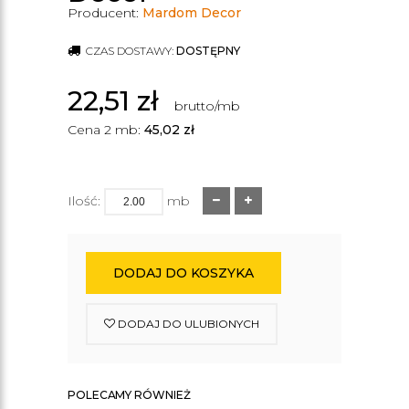
Producent:
Mardom Decor
CZAS DOSTAWY:
DOSTĘPNY
22,51
zł
brutto/mb
Cena 2 mb:
45,02
zł
Ilość:
mb
DODAJ DO KOSZYKA
DODAJ DO ULUBIONYCH
POLECAMY RÓWNIEŻ