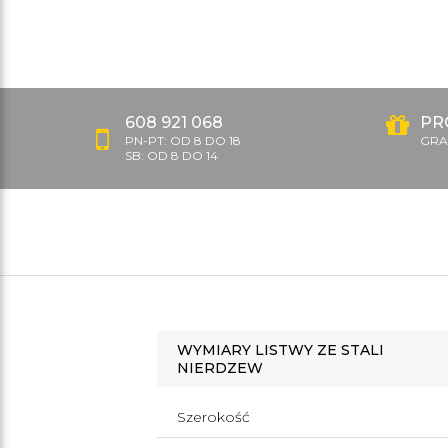
608 921 068
PR
PN-PT: OD 8 DO 18
GRAT
SB: OD 8 DO 14
WYMIARY LISTWY ZE STALI
NIERDZEW
Szerokość