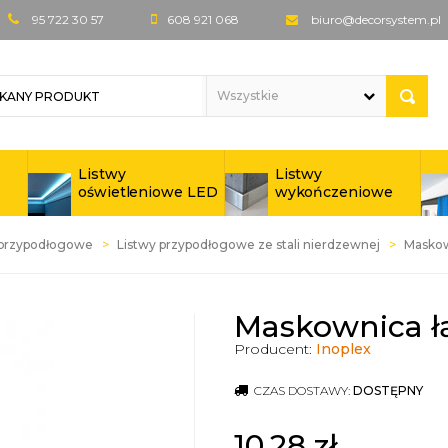
95 722 30 57
608 921 068
biuro@decorsystem.pl
Listwy
Listwy
oświetleniowe LED
wykończeniowe
 przypodłogowe
Listwy przypodłogowe ze stali nierdzewnej
Maskow
Maskownica łą
Producent:
Inoplex
CZAS DOSTAWY:
DOSTĘPNY
10,28
zł