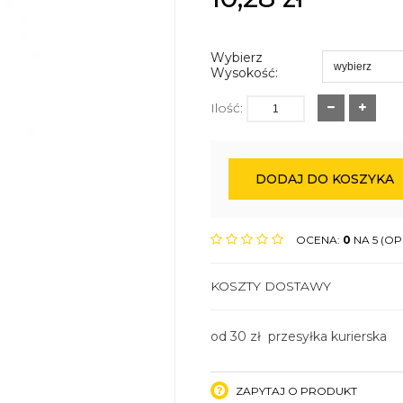
Wybierz
Wysokość:
Ilość:
DODAJ DO KOSZYKA
OCENA:
0
NA 5 (OPI
KOSZTY DOSTAWY
od 30 zł przesyłka kurierska
ZAPYTAJ O PRODUKT