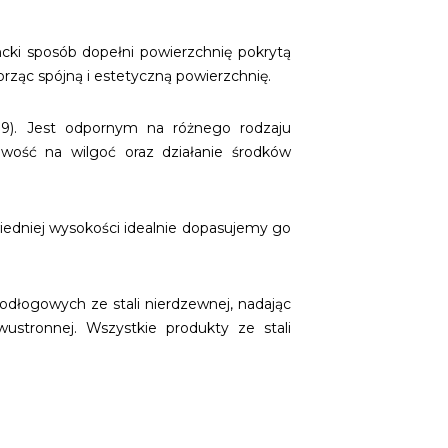
ncki sposób dopełni powierzchnię pokrytą
orząc spójną i estetyczną powierzchnię.
8N9). Jest odpornym na różnego rodzaju
wość na wilgoć oraz działanie środków
iedniej wysokości idealnie dopasujemy go
dłogowych ze stali nierdzewnej, nadając
ustronnej. Wszystkie produkty ze stali