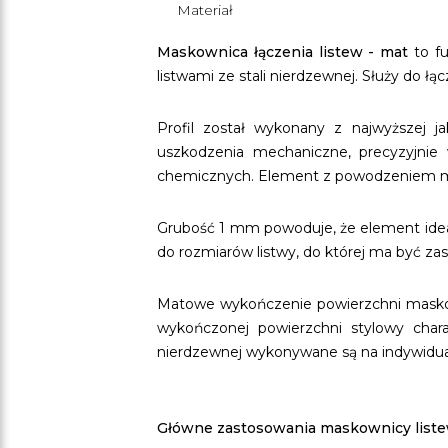
Materiał
Maskownica łączenia listew - mat
to fu
listwami ze stali nierdzewnej. Służy do ł
Profil został wykonany z najwyższej j
uszkodzenia mechaniczne, precyzyjnie
chemicznych. Element z powodzeniem mo
Grubość 1 mm powoduje, że element ideal
do rozmiarów listwy, do której ma być za
Matowe wykończenie powierzchni maskown
wykończonej powierzchni stylowy chara
nierdzewnej wykonywane są na indywidu
Główne zastosowania maskownicy liste