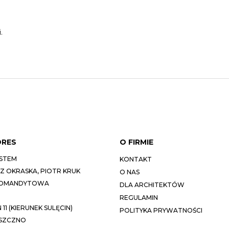
.
DRES
O FIRMIE
STEM
KONTAKT
 OKRASKA, PIOTR KRUK
O NAS
KOMANDYTOWA
DLA ARCHITEKTÓW
REGULAMIN
11 (KIERUNEK SULĘCIN)
POLITYKA PRYWATNOŚCI
ESZCZNO