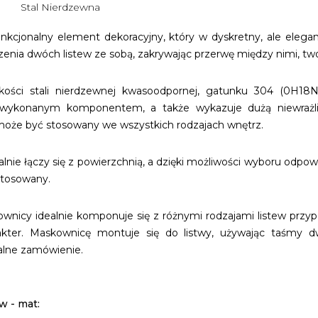
Stal Nierdzewna
nkcjonalny element dekoracyjny, który w dyskretny, ale elega
ączenia dwóch listew ze sobą, zakrywając przerwę między nimi, tw
akości stali nierdzewnej kwasoodpornej, gatunku 304 (0H1
 wykonanym komponentem, a także wykazuje dużą niewrażli
że być stosowany we wszystkich rodzajach wnętrz.
nie łączy się z powierzchnią, a dzięki możliwości wyboru odpow
stosowany.
icy idealnie komponuje się z różnymi rodzajami listew przypo
kter. Maskownicę montuje się do listwy, używając taśmy dw
alne zamówienie.
w - mat: