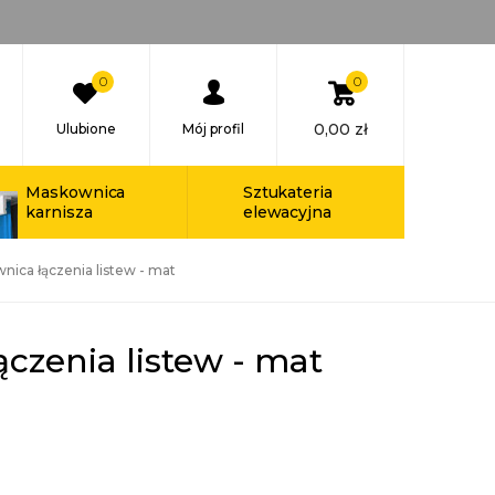
0
0
0,00
zł
Ulubione
Mój profil
Maskownica
Sztukateria
karnisza
elewacyjna
nica łączenia listew - mat
czenia listew - mat