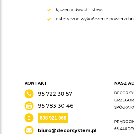
łączenie dwóch listew,
estetyczne wykończenie powierzchni
KONTAKT
NASZ A
95 722 30 57
DECOR SY
GRZEGORZ
95 783 30 46
SPÓŁKA 
608 921 068
PRĄDOCIN 
66-446 D
biuro@decorsystem.pl