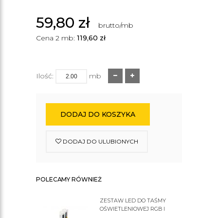
59,80
zł
brutto/mb
Cena 2 mb:
119,60
zł
Ilość:
mb
DODAJ DO KOSZYKA
DODAJ DO ULUBIONYCH
POLECAMY RÓWNIEŻ
ZESTAW LED DO TAŚMY
OŚWIETLENIOWEJ RGB I
ZWYKŁEJ