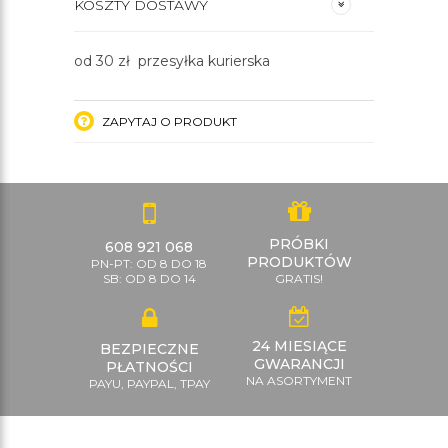
KOSZTY DOSTAWY
od 30 zł przesyłka kurierska
ZAPYTAJ O PRODUKT
PRÓBKI
608 921 068
PRODUKTÓW
PN-PT: OD 8 DO 18
SB: OD 8 DO 14
GRATIS!
24 MIESIĄCE
BEZPIECZNE
GWARANCJI
PŁATNOŚCI
NA ASORTYMENT
PAYU, PAYPAL, TPAY