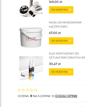
149,00
zł
DO KOSZYKA
MASA DO MASKOWANIA
ŁĄCZEŃ 0,5KG
47,00
zł
DO KOSZYKA
KLEJ MONTAŻOWY DO
SZTUKATERII CREATIVA BY
CEZAR C300
30,47
zł
DO KOSZYKA
OCENA:
0
NA 5 (OPINII: 0)
DODAJ OPINIĘ