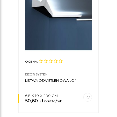
OCENA:
OCE
DECOR SYSTEM
DECO
LISTWA OŚWIETLENIOWA LO4
LIS
6,8 X 10 X 200 CM
8 X
50,60
zł
56,
brutto/mb