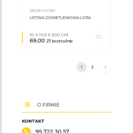
DECOR SYSTEM
LISTWA OŚWIETLENIOWA LO11A
10 X 10,5 X 200 CM
69,00
zł
brutto/mb
1
2
O FIRMIE
KONTAKT
95 722 30 57