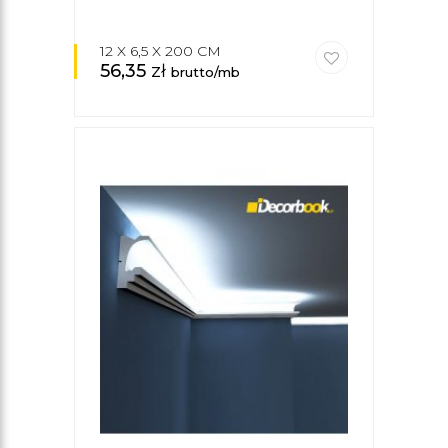
12 X 6,5 X 200 CM
56,35
zł
brutto/mb