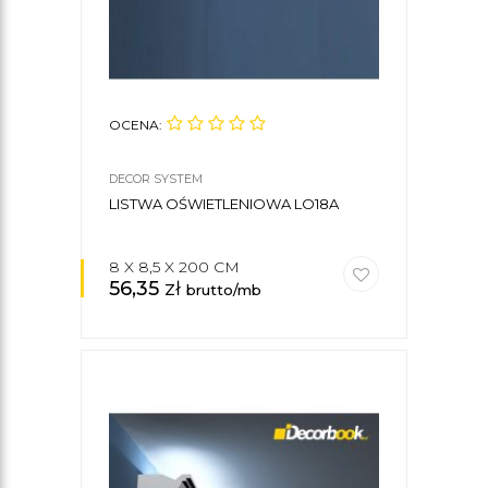
OCENA:
DECOR SYSTEM
LISTWA OŚWIETLENIOWA LO18A
8 X 8,5 X 200 CM
56,35
zł
brutto/mb