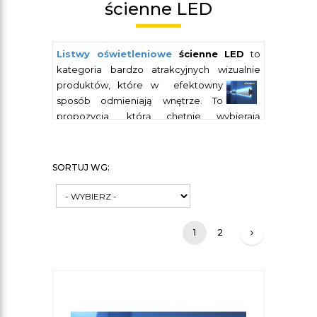
ścienne LED
Listwy oświetleniowe
ścienne LED
to
kategoria bardzo atrakcyjnych wizualnie
produktów, które w
efektowny
sposób odmieniają wnętrze. To
propozycja, którą chętnie wybierają
zarówno właściciele prywatnych lokali, jak i
przedsiębiorcy. Produkty z tej grupy mogą
bowiem pięknie prezentować się w
SORTUJ WG:
domowym zaciszu, ale również w takich
miejscach, jak bary, salony gier, hotele czy
restauracje. Dyskretne oświetlenie ledowe
wprowadza do wnętrza aurę
1
2
ekskluzywności i znacznie podnosi jego
walory estetyczne. W dodatku jest
energooszczędne, dlatego można
wykorzystywać je znacznie dłużej, niż
klasyczne formy oświetlenia. W praktyce