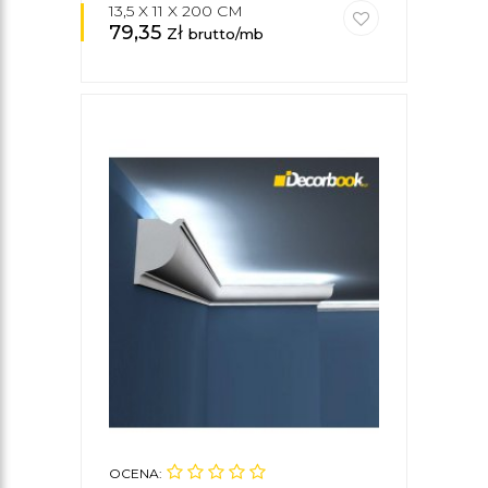
13,5 X 11 X 200 CM
79,35
zł
brutto/mb
OCENA: