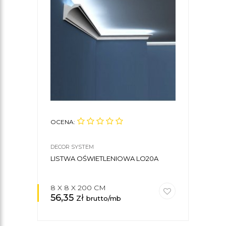
OCENA:
DECOR SYSTEM
LISTWA OŚWIETLENIOWA LO20A
8 X 8 X 200 CM
56,35
zł
brutto/mb