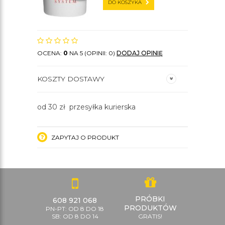
DO KOSZYKA
OCENA:
0
NA 5 (OPINII: 0)
DODAJ OPINIĘ
KOSZTY DOSTAWY
od 30 zł przesyłka kurierska
ZAPYTAJ O PRODUKT
PRÓBKI
608 921 068
PRODUKTÓW
PN-PT: OD 8 DO 18
SB: OD 8 DO 14
GRATIS!