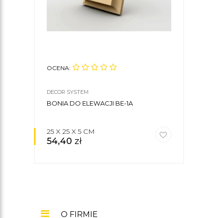
OCENA:
OCE
DECOR SYSTEM
DECO
BONIA DO ELEWACJI BE-1A
BON
25 X 25 X 5 CM
25 X
54,40
zł
54
O FIRMIE