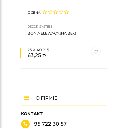
OCENA:
OCE
DECOR SYSTEM
DECO
BONIA ELEWACYJNA BE-3
BON
25 X 40 X 5
25 X
63,25
zł
54
O FIRMIE
KONTAKT
95 722 30 57