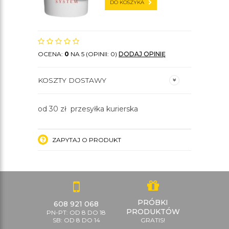
DO KOSZYKA
OCENA:
0
NA 5 (OPINII: 0)
DODAJ OPINIĘ
KOSZTY DOSTAWY
od 30 zł przesyłka kurierska
ZAPYTAJ O PRODUKT
PRÓBKI
608 921 068
PRODUKTÓW
PN-PT: OD 8 DO 18
SB: OD 8 DO 14
GRATIS!