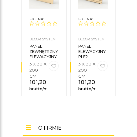
OCENA:
OCENA:
OCE
DECOR SYSTEM
DECOR SYSTEM
DECO
PANEL
PANEL
PAN
ZEWNĘTRZNY
ELEWACYJNY
ELE
ELEWACYJNY
PLE2
PLE
PLE6
3 X 30 X
3 X 30 X
3 X 
200
200
200
CM
CM
CM
101,20
zł
101,20
zł
85,
brutto/mb
brutto/mb
brut
O FIRMIE