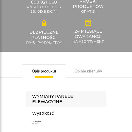
PRÓBKI
608 921 068
PRODUKTÓW
PN-PT: OD 8 DO 18
SB: OD 8 DO 14
GRATIS!
24 MIESIĄCE
BEZPIECZNE
GWARANCJI
PŁATNOŚCI
NA ASORTYMENT
PAYU, PAYPAL, TPAY
Opis produktu
Opinie klientów
WYMIARY PANELE
ELEWACYJNE
Wysokość
3cm