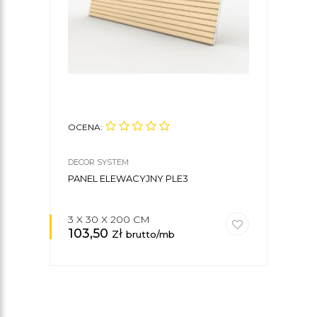
OCENA:
OCE
DECOR SYSTEM
DECO
PANEL ELEWACYJNY PLE3
PANE
DRE
3 X 30 X 200 CM
14 X
103,50
zł
29
brutto/mb