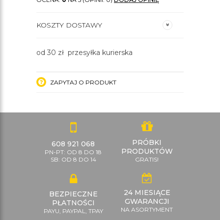
KOSZTY DOSTAWY
od 30 zł przesyłka kurierska
ZAPYTAJ O PRODUKT
PRÓBKI
608 921 068
PRODUKTÓW
PN-PT: OD 8 DO 18
SB: OD 8 DO 14
GRATIS!
24 MIESIĄCE
BEZPIECZNE
GWARANCJI
PŁATNOŚCI
NA ASORTYMENT
PAYU, PAYPAL, TPAY