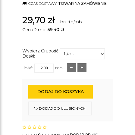
CZAS DOSTAWY:
TOWAR NA ZAMÓWIENIE
29,70
zł
brutto/mb
Cena 2 mb:
59,40
zł
Wybierz Grubość
Deski:
Ilość:
mb
DODAJ DO KOSZYKA
DODAJ DO ULUBIONYCH
OCENA:
0
NA 5 (OPINII: 0)
DODAJ OPINIĘ