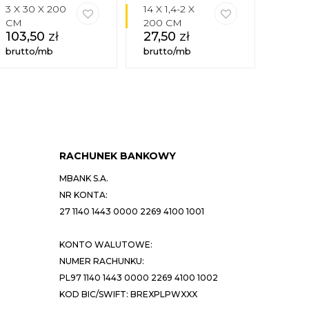
3 X 30 X 200
14 X 1,4-2 X
3 X 3
CM
200 CM
CM
103,50
zł
27,50
zł
101,
brutto/mb
brutto/mb
brutt
RACHUNEK BANKOWY
MBANK S.A.
NR KONTA:
27 1140 1443 0000 2269 4100 1001
KONTO WALUTOWE:
NUMER RACHUNKU:
PL97 1140 1443 0000 2269 4100 1002
KOD BIC/SWIFT: BREXPLPWXXX