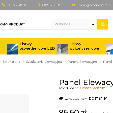
95 722 30 57
608 921 068
biuro@decorsystem.pl
Listwy
Listwy
oświetleniowe LED
wykończeniowe
Sztukateria
Sztukateria elewacyjna
Panele Elewacyjne
Panel
Panel Elewac
Producent:
Decor System
CZAS DOSTAWY:
DOSTĘPNY
96,60
zł