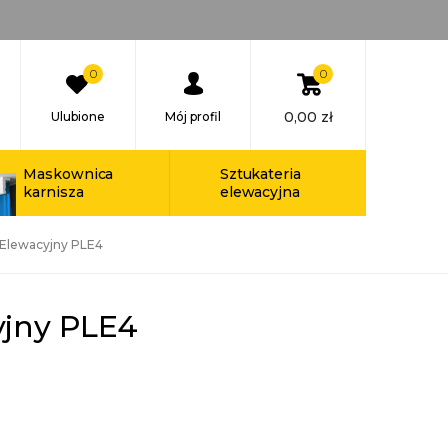
0
0
0,00
zł
Ulubione
Mój profil
Maskownica
Sztukateria
karnisza
elewacyjna
 Elewacyjny PLE4
yjny PLE4