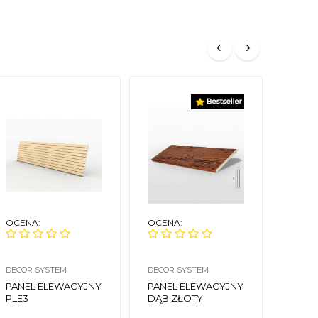
OCENA:
OCENA:
OCEN
DECOR SYSTEM
DECOR SYSTEM
DECOR
PANEL ELEWACYJNY
PANEL ELEWACYJNY
PANE
PLE3
DĄB ZŁOTY
ZEWN
ELEW