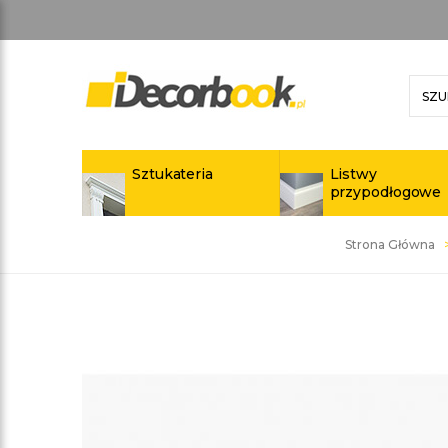
Sztukateria
Listwy
przypodłogowe
Strona Główna