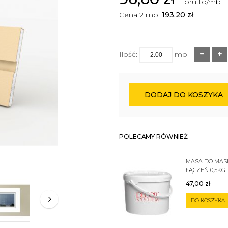
brutto/mb
Cena 2 mb:
193,20
zł
Ilość:
mb
DODAJ DO KOSZYKA
POLECAMY RÓWNIEŻ
MASA DO MA
ŁĄCZEŃ 0,5KG
47,00
zł
DO KOSZYKA