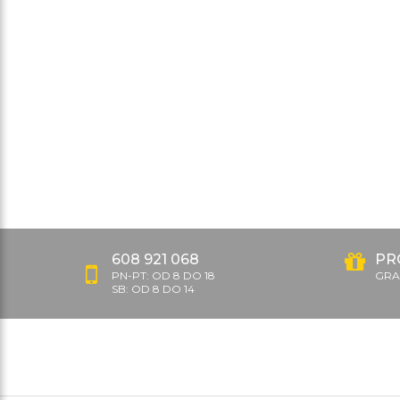
608 921 068
PR
PN-PT: OD 8 DO 18
GRAT
SB: OD 8 DO 14