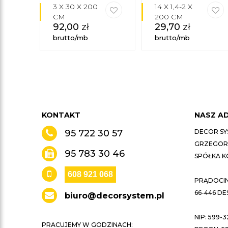
3 X 30 X 200
14 X 1,4-2 X
CM
200 CM
92,00
zł
29,70
zł
brutto/mb
brutto/mb
KONTAKT
NASZ A
95 722 30 57
DECOR SY
GRZEGORZ
95 783 30 46
SPÓŁKA 
608 921 068
PRĄDOCIN 
66-446 D
biuro@decorsystem.pl
NIP: 599-3
PRACUJEMY W GODZINACH: