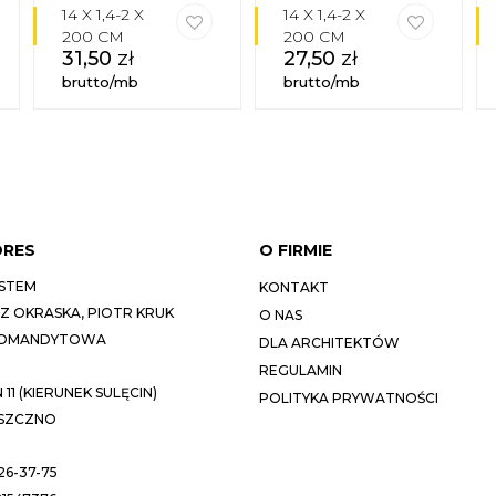
14 X 1,4-2 X
14 X 1,4-2 X
200 CM
200 CM
31,50
zł
27,50
zł
brutto/mb
brutto/mb
DRES
O FIRMIE
STEM
KONTAKT
 OKRASKA, PIOTR KRUK
O NAS
KOMANDYTOWA
DLA ARCHITEKTÓW
REGULAMIN
11 (KIERUNEK SULĘCIN)
POLITYKA PRYWATNOŚCI
ESZCZNO
26-37-75