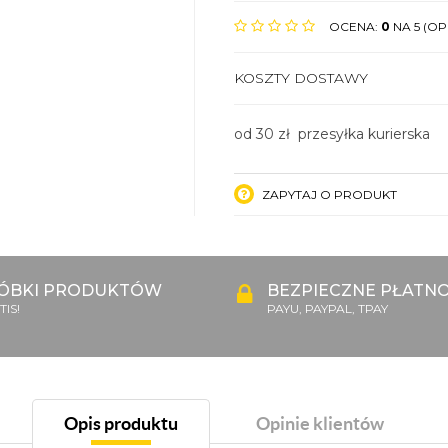
OCENA:
0
NA 5 (OPI
KOSZTY DOSTAWY
od 30 zł przesyłka kurierska
ZAPYTAJ O PRODUKT
ÓBKI PRODUKTÓW
BEZPIECZNE PŁATNO
IS!
PAYU, PAYPAL, TPAY
Opis produktu
Opinie klientów