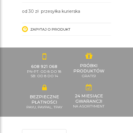
od 30 zł przesyłka kurierska
ZAPYTAJ O PRODUKT
PRÓBKI
608 921 068
PRODUKTÓW
PN-PT: OD 8 DO 18
SB: OD 8 DO 14
GRATIS!
24 MIESIĄCE
BEZPIECZNE
GWARANCJI
PŁATNOŚCI
NA ASORTYMENT
PAYU, PAYPAL, TPAY