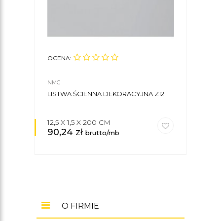
OCENA:
OCE
NMC
NMC
LISTWA ŚCIENNA DEKORACYJNA Z12
LIST
12,5 X 1,5 X 200 CM
8 X 
90,24
zł
61,
brutto/mb
O FIRMIE