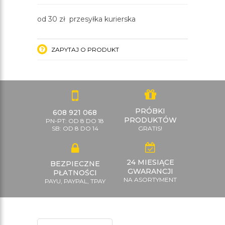
od 30 zł przesyłka kurierska
ZAPYTAJ O PRODUKT
PRÓBKI
608 921 068
PRODUKTÓW
PN-PT: OD 8 DO 18
SB: OD 8 DO 14
GRATIS!
24 MIESIĄCE
BEZPIECZNE
GWARANCJI
PŁATNOŚCI
NA ASORTYMENT
PAYU, PAYPAL, TPAY