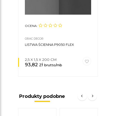
OCENA:
OCE
ORAC DECOR
ORAC
LISTWA ŚCIENNA P9050 FLEX
KLE
DEC
2,5 X 1,5 X 200 CM
93,82
zł
34
brutto/mb
Produkty podobne