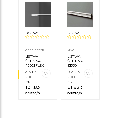
OCENA:
OCENA:
OCE
ORAC DECOR
NMC
CREA
CEZA
LISTWA
LISTWA
LIS
ŚCIENNA
ŚCIENNA
ŚCIE
P5021 FLEX
Z1550
01
3 X 1 X
8 X 2 X
9 X 
200
200
X 24
CM
CM
CM
101,83
zł
61,92
zł
67,
brutto/mb
brutto/mb
brut