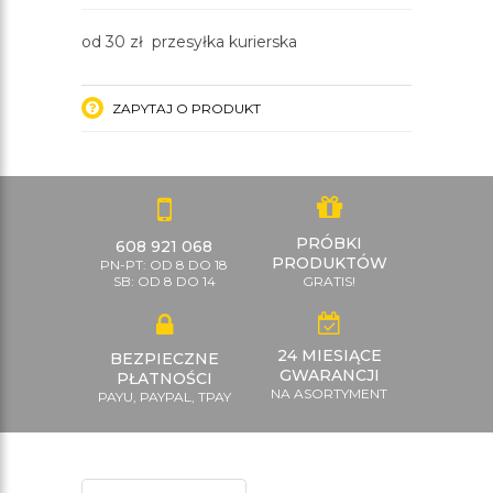
od 30 zł przesyłka kurierska
ZAPYTAJ O PRODUKT
PRÓBKI
608 921 068
PRODUKTÓW
PN-PT: OD 8 DO 18
SB: OD 8 DO 14
GRATIS!
24 MIESIĄCE
BEZPIECZNE
GWARANCJI
PŁATNOŚCI
NA ASORTYMENT
PAYU, PAYPAL, TPAY