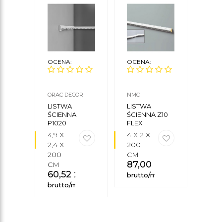
OCENA:
OCENA:
OCE
ORAC DECOR
NMC
CREA
CEZA
LISTWA
LISTWA
LIS
ŚCIENNA
ŚCIENNA Z10
ŚCIE
P1020
FLEX
12F
4,9 X
4 X 2 X
8 X 2
2,4 X
200
235
111
200
CM
87,00
zł
CM
brut
60,52
zł
brutto/mb
brutto/mb