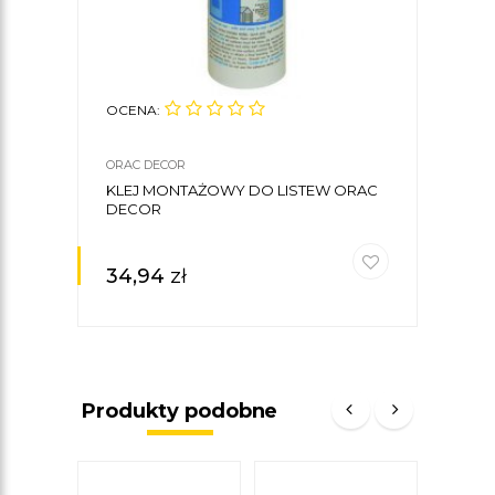
OCENA:
OCE
ORAC DECOR
ORAC
KLEJ MONTAŻOWY DO LISTEW ORAC
LIST
DECOR
11 X
34,94
zł
138
Produkty podobne