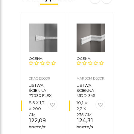
OCENA:
OCENA:
OCE
ORAC DECOR
MARDOM DECOR
CREA
CEZA
LISTWA
LISTWA
LIS
ŚCIENNA
ŚCIENNA
ŚCIE
P7030 FLEX
MDD-345
10
FLEX
8,5 X 1,7
10,1 X
10,1 
X 200
2,2 X
3,3 X
CM
235 CM
240
122,09
zł
124,31
zł
CM
69
brutto/mb
brutto/mb
brut