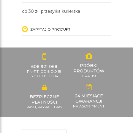
od 30 zł przesyłka kurierska
ZAPYTAJ O PRODUKT
PRÓBKI
608 921 068
PRODUKTÓW
PN-PT: OD 8 DO 18
SB: OD 8 DO 14
GRATIS!
24 MIESIĄCE
BEZPIECZNE
GWARANCJI
PŁATNOŚCI
NA ASORTYMENT
PAYU, PAYPAL, TPAY