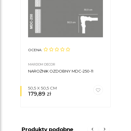
OCENA:
OCE
MARDOM DECOR
MARD
NAROŻNIK OZDOBNY MDC-250-11
LIS
50,5 X 50,5 CM
8,1 
179,89
zł
57
Produkty podobne