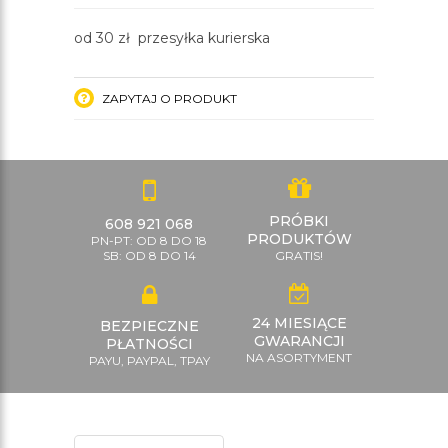
od 30 zł przesyłka kurierska
ZAPYTAJ O PRODUKT
PRÓBKI
608 921 068
PRODUKTÓW
PN-PT: OD 8 DO 18
SB: OD 8 DO 14
GRATIS!
24 MIESIĄCE
BEZPIECZNE
GWARANCJI
PŁATNOŚCI
NA ASORTYMENT
PAYU, PAYPAL, TPAY