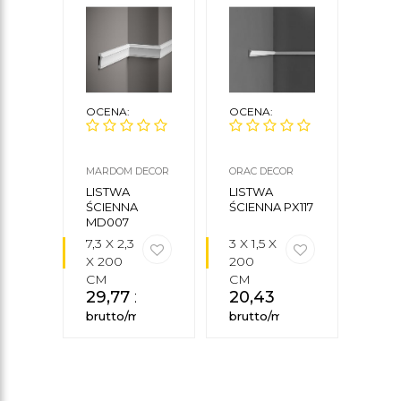
OCENA:
OCENA:
OCE
MARDOM DECOR
ORAC DECOR
ORAC
LISTWA
LISTWA
LIS
ŚCIENNA
ŚCIENNA PX117
ŚCI
MD007
P803
MARDOM
7,3 X 2,3
3 X 1,5 X
4 X 1
DECOR
X 200
200
200
CM
CM
CM
29,77
zł
20,43
zł
85,
brutto/mb
brutto/mb
brut