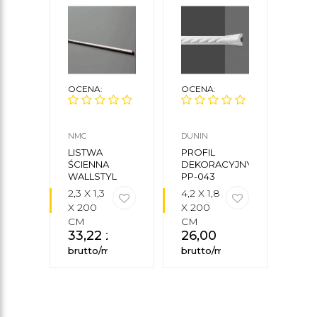
OCENA:
OCENA:
OCE
NMC
DUNIN
ORAC
LISTWA
PROFIL
LIS
ŚCIENNA
DEKORACYJNY
ŚCI
WALLSTYL
PP-043
P901
SP3 NMC
2,3 X 1,3
4,2 X 1,8
9 X 
X 200
X 200
200
CM
CM
CM
33,22
zł
26,00
zł
95
brutto/mb
brutto/mb
brut