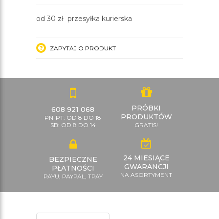
od 30 zł przesyłka kurierska
ZAPYTAJ O PRODUKT
PRÓBKI
608 921 068
PRODUKTÓW
PN-PT: OD 8 DO 18
SB: OD 8 DO 14
GRATIS!
24 MIESIĄCE
BEZPIECZNE
GWARANCJI
PŁATNOŚCI
NA ASORTYMENT
PAYU, PAYPAL, TPAY