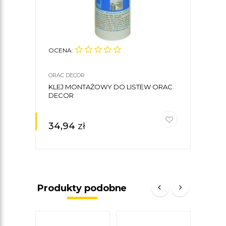
OCENA:
OCE
ORAC DECOR
ORAC
KLEJ MONTAŻOWY DO LISTEW ORAC
LIST
DECOR
9,5 
34,94
zł
129
Produkty podobne