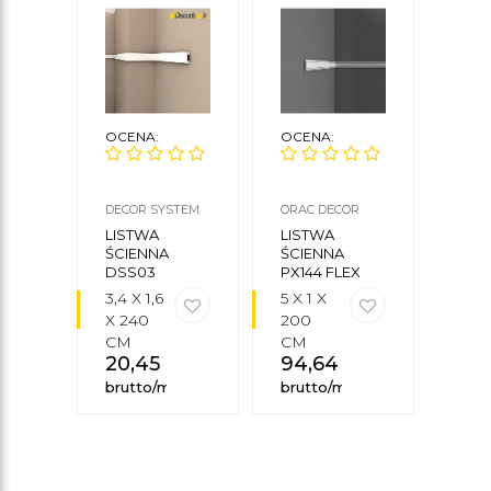
OCENA:
OCENA:
OCE
DECOR SYSTEM
ORAC DECOR
ORAC
MECH
LISTWA
LISTWA
LIS
ŚCIENNA
ŚCIENNA
ŚCI
DSS03
PX144 FLEX
P702
3,4 X 1,6
5 X 1 X
11 X 
X 240
200
200
CM
CM
CM
20,45
zł
94,64
zł
138
brutto/mb
brutto/mb
brut