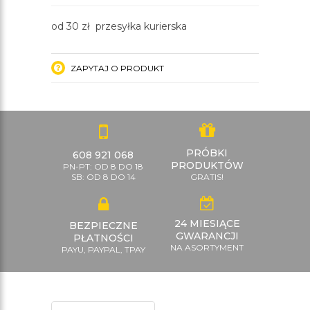
od 30 zł przesyłka kurierska
ZAPYTAJ O PRODUKT
PRÓBKI
608 921 068
PRODUKTÓW
PN-PT: OD 8 DO 18
SB: OD 8 DO 14
GRATIS!
24 MIESIĄCE
BEZPIECZNE
GWARANCJI
PŁATNOŚCI
NA ASORTYMENT
PAYU, PAYPAL, TPAY