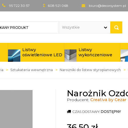
95 722 30 57
608 921 068
biuro@decorsystem.pl
Listwy
Listwy
oświetleniowe LED
wykończeniowe
ia
Sztukateria wewnętrzna
Narożniki do listew styropianowych
Narożnik Ozd
Producent:
Creativa by Cezar
CZAS DOSTAWY:
DOSTĘPNY
36,50
zł