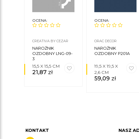
OCENA:
OCENA:
CREATIVA BY CEZAR
ORAC DECOR
NAROŻNIK
NAROŻNIK
OZDOBNY LNG-09-
OZDOBNY P201A
3
15,5 X 15,5 CM
19,5 X 19,5 X
21,87
zł
2,6 CM
59,09
zł
KONTAKT
NASZ A