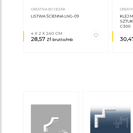
CREATIVA BY CEZAR
CREATI
LISTWA ŚCIENNA LNG-09
KLEJ
SZTUK
C300
4 X 2 X 240 CM
28,57
zł
30,4
brutto/mb