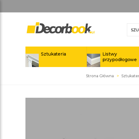
Sztukateria
Listwy
przypodłogowe
Strona Główna
Sztukater