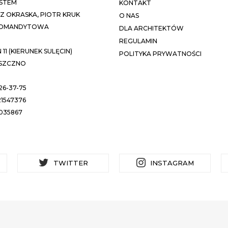
STEM
KONTAKT
 OKRASKA, PIOTR KRUK
O NAS
KOMANDYTOWA
DLA ARCHITEKTÓW
REGULAMIN
11 (KIERUNEK SULĘCIN)
POLITYKA PRYWATNOŚCI
ESZCZNO
26-37-75
1547376
035867
TWITTER
INSTAGRAM