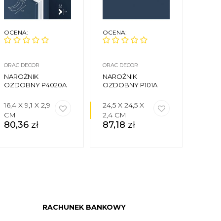
OCENA:
OCENA:
OCEN
ORAC DECOR
ORAC DECOR
MARDO
NAROŻNIK
NAROŻNIK
NARO
OZDOBNY P4020A
OZDOBNY P101A
OZDO
11
16,4 X 9,1 X 2,9
24,5 X 24,5 X
24 X
68,
CM
2,4 CM
80,36
zł
87,18
zł
RACHUNEK BANKOWY