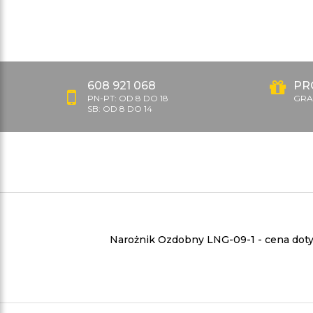
608 921 068
PR
PN-PT: OD 8 DO 18
GRAT
SB: OD 8 DO 14
Narożnik Ozdobny LNG-09-1
- cena dot