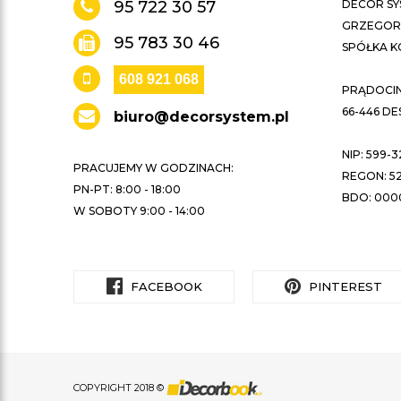
95 722 30 57
DECOR SY
GRZEGORZ
95 783 30 46
SPÓŁKA 
608 921 068
PRĄDOCIN 
66-446 D
biuro@decorsystem.pl
NIP: 599-3
PRACUJEMY W GODZINACH:
REGON: 52
PN-PT: 8:00 - 18:00
BDO: 000
W SOBOTY 9:00 - 14:00
FACEBOOK
PINTEREST
COPYRIGHT 2018 ©