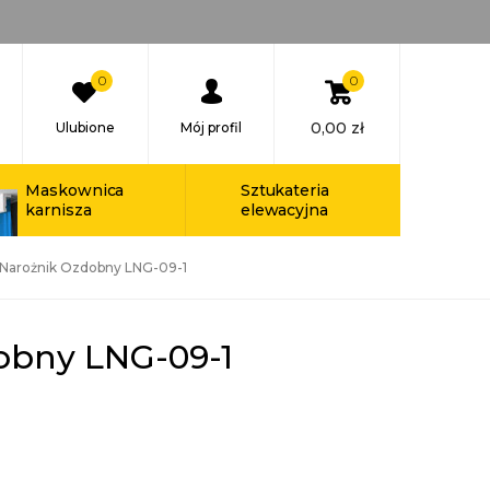
0
0
0,00
zł
Ulubione
Mój profil
Maskownica
Sztukateria
karnisza
elewacyjna
Narożnik Ozdobny LNG-09-1
obny LNG-09-1