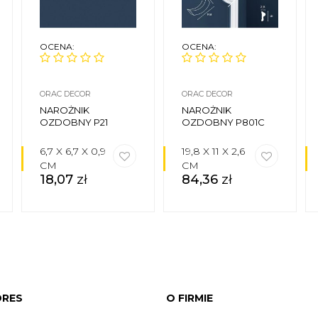
OCENA:
OCENA:
ORAC DECOR
ORAC DECOR
NAROŻNIK
NAROŻNIK
OZDOBNY P21
OZDOBNY P801C
6,7 X 6,7 X 0,9
19,8 X 11 X 2,6
CM
CM
18,07
zł
84,36
zł
DRES
O FIRMIE