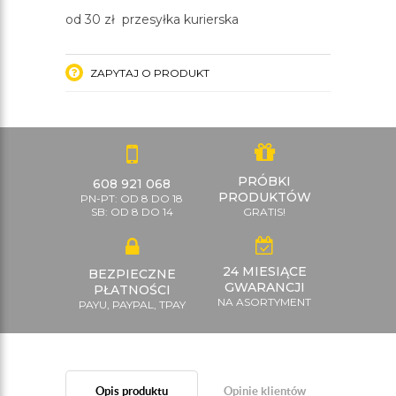
od 30 zł przesyłka kurierska
ZAPYTAJ O PRODUKT
PRÓBKI
608 921 068
PRODUKTÓW
PN-PT: OD 8 DO 18
SB: OD 8 DO 14
GRATIS!
24 MIESIĄCE
BEZPIECZNE
GWARANCJI
PŁATNOŚCI
NA ASORTYMENT
PAYU, PAYPAL, TPAY
Opis produktu
Opinie klientów