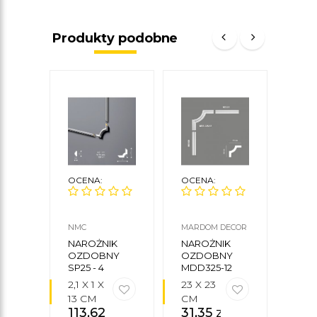
Produkty podobne
OCENA:
OCENA:
OCE
NMC
MARDOM DECOR
NMC
NAROŻNIK
NAROŻNIK
NAR
OZDOBNY
OZDOBNY
OZD
SP25 - 4
MDD325-12
Z102
SZTUKI
2,1 X 1 X
23 X 23
4 X 
13 CM
CM
20 
113,62
zł
31,35
zł
147