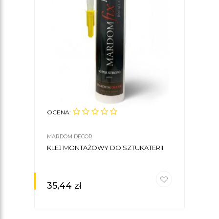
OCENA:
OCE
MARDOM DECOR
MARD
KLEJ MONTAŻOWY DO SZTUKATERII
LIS
5,7 
35,44
zł
32,