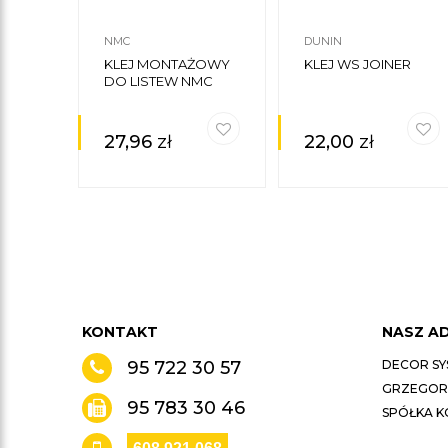
NMC
DUNIN
KLEJ MONTAŻOWY
KLEJ WS JOINER
DO LISTEW NMC
27,96
zł
22,00
zł
KONTAKT
NASZ A
95 722 30 57
DECOR SY
GRZEGORZ
95 783 30 46
SPÓŁKA 