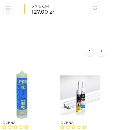
6 X 6 CM
6 X 
127,00
zł
127
OCENA:
OCENA:
OCEN