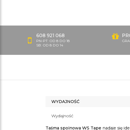
608 921 068
PR
PN-PT: OD 8 DO 18
GRAT
SB: OD 8 DO 14
WYDAJNOŚĆ
Wydajność
Taśma spoinowa WS Tape
nadaje się id