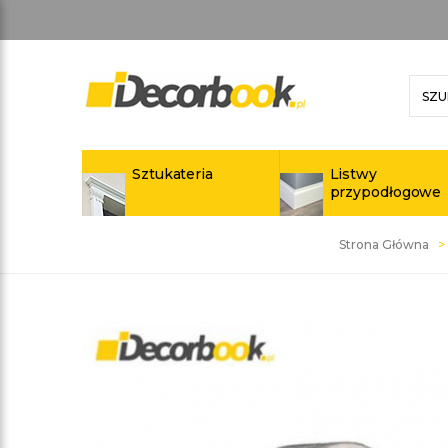
Sztukateria
Listwy
przypodłogowe
Strona Główna