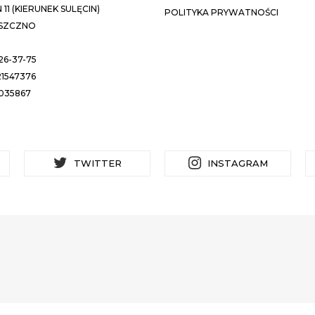
11 (KIERUNEK SULĘCIN)
POLITYKA PRYWATNOŚCI
ESZCZNO
26-37-75
1547376
035867
TWITTER
INSTAGRAM