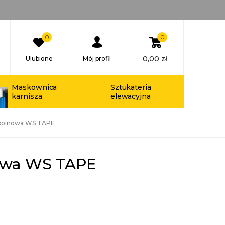
0
0
0,00
zł
Ulubione
Mój profil
Maskownica
Sztukateria
karnisza
elewacyjna
poinowa WS TAPE
owa WS TAPE