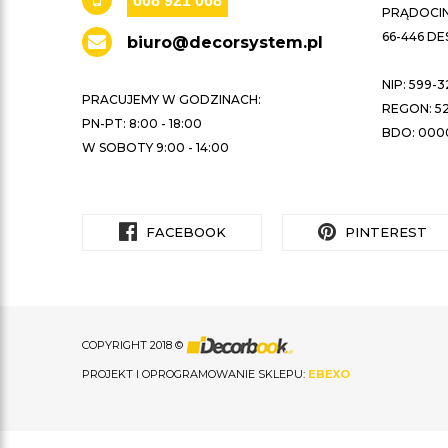
608 921 068
PRĄDOCIN 
66-446 D
biuro@decorsystem.pl
NIP: 599-3
PRACUJEMY W GODZINACH:
REGON: 52
PN-PT: 8:00 - 18:00
BDO: 000
W SOBOTY 9:00 - 14:00
FACEBOOK
PINTEREST
COPYRIGHT 2018 ©
PROJEKT I OPROGRAMOWANIE SKLEPU:
EBEXO