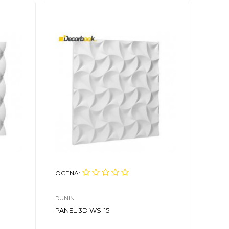
OCENA:
OCEN
DUNIN
DUNIN
PANEL 3D WS-15
PANEL