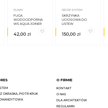
DUNIN
DECOR SYSTEM
FUGA
SKRZYNKA
WODOODPORNA
UCIOSOWA DO
WS AQUA JOINER
LISTEW
SUFITOWYCH
WYSOKA
42,00
zł
150,00
zł
DRES
O FIRMIE
STEM
KONTAKT
 OKRASKA, PIOTR KRUK
O NAS
KOMANDYTOWA
DLA ARCHITEKTÓW
REGULAMIN