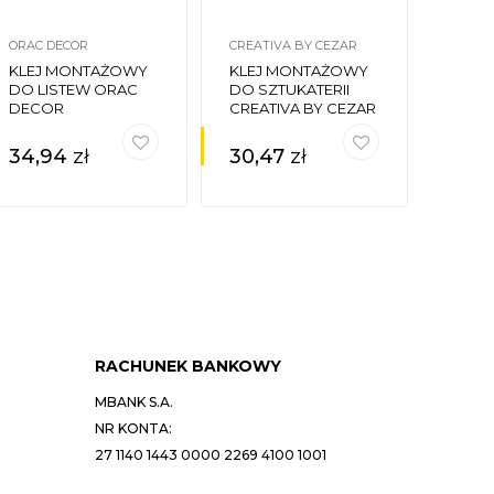
ORAC DECOR
CREATIVA BY CEZAR
MARDO
KLEJ MONTAŻOWY
KLEJ MONTAŻOWY
KLEJ
DO LISTEW ORAC
DO SZTUKATERII
DO SZ
DECOR
CREATIVA BY CEZAR
C300
34,94
zł
30,47
zł
35,
RACHUNEK BANKOWY
MBANK S.A.
NR KONTA:
27 1140 1443 0000 2269 4100 1001