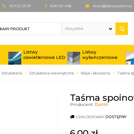
95 722 30 57
608 921 068
biuro@decorsystem.pl
Listwy
Listwy
oświetleniowe LED
wykończeniowe
Sztukateria
Sztukateria wewnętrzna
Kleje i akcesoria
Taśma s
Taśma spoin
Producent:
Dunin
CZAS DOSTAWY:
DOSTĘPNY
6,00
zł