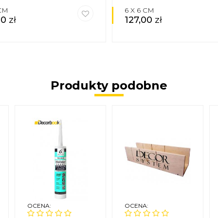
 CM
6 X 6 CM
00
zł
127,00
zł
Produkty podobne
OCENA:
OCENA: