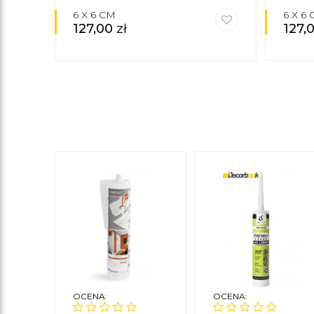
6 X 6 CM
6 X 6
127,00
zł
127,
OCENA:
OCENA: