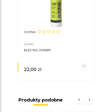
OCENA:
OCE
DUNIN
DUNI
KLEJ WS JOINER
SPO
FIBE
22,00
zł
33
Produkty podobne