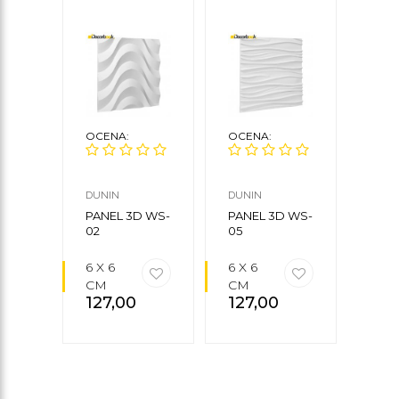
OCENA:
OCENA:
OCE
DUNIN
DUNIN
DUNI
PANEL 3D WS-
PANEL 3D WS-
PANE
02
05
15
6 X 6
6 X 6
6 X 
CM
CM
CM
127,00
zł
127,00
zł
127