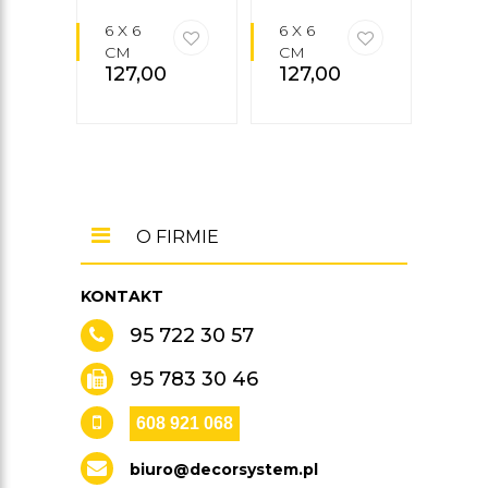
6 X 6
6 X 6
6 X 
CM
CM
CM
127,00
zł
127,00
zł
127
O FIRMIE
KONTAKT
95 722 30 57
95 783 30 46
608 921 068
biuro@decorsystem.pl