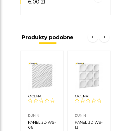
6,00
zł
33
Produkty podobne
OCENA:
OCENA:
OCE
DUNIN
DUNIN
DUNI
PANEL 3D WS-
PANEL 3D WS-
PANE
06
13
03