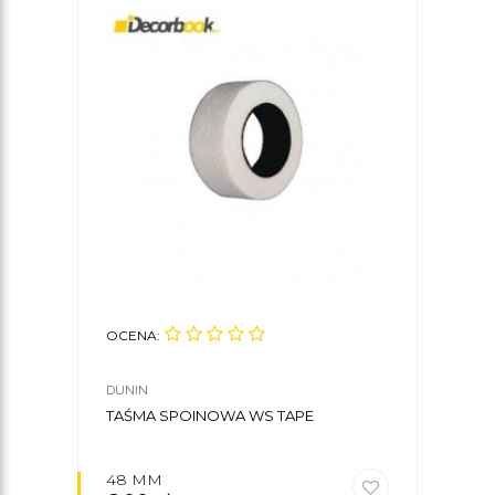
OCENA:
OCE
DUNIN
DUNI
TAŚMA SPOINOWA WS TAPE
SPO
FIBE
48 MM