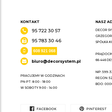
KONTAKT
NASZ A
95 722 30 57
DECOR SY
GRZEGORZ
95 783 30 46
SPÓŁKA 
608 921 068
PRĄDOCIN 
66-446 D
biuro@decorsystem.pl
NIP: 599-3
PRACUJEMY W GODZINACH:
REGON: 52
PN-PT: 8:00 - 18:00
BDO: 000
W SOBOTY 9:00 - 14:00
FACEBOOK
PINTEREST