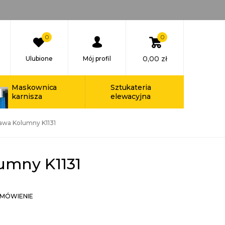
0
0
0,00
zł
Ulubione
Mój profil
Maskownica
Sztukateria
karnisza
elewacyjna
awa Kolumny K1131
umny K1131
MÓWIENIE