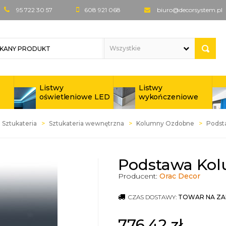
95 722 30 57
608 921 068
biuro@decorsystem.pl
Listwy
Listwy
oświetleniowe LED
wykończeniowe
Sztukateria
Sztukateria wewnętrzna
Kolumny Ozdobne
Podst
Podstawa Kol
Producent:
Orac Decor
CZAS DOSTAWY:
TOWAR NA ZA
776,42
zł