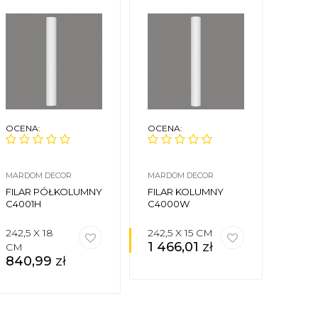
OCENA:
OCENA:
OCEN
MARDOM DECOR
MARDOM DECOR
MARDO
FILAR PÓŁKOLUMNY
FILAR KOLUMNY
PODS
C4001H
C4000W
PÓŁK
C500
242,5 X 18
242,5 X 15 CM
Ø15 X
1 466,01
zł
CM
CM
840,99
zł
197