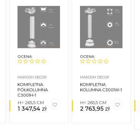
OCENA:
OCENA:
MARDOM DECOR
MARDOM DECOR
KOMPLETNA
KOMPLETNA
PÓŁKOLUMNA
KOLUMNA C3001W-1
C3001H-1
H= 265,5 CM
H= 265,5 CM
1 347,54
zł
2 763,95
zł