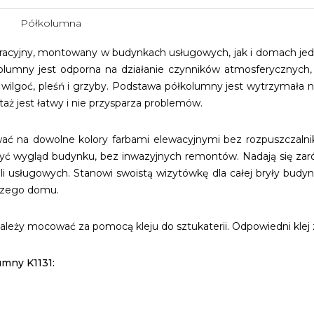
Półkolumna
acyjny, montowany w budynkach usługowych, jak i domach jed
olumny jest odporna na działanie czynników atmosferycznych, 
ć wilgoć, pleśń i grzyby. Podstawa półkolumny jest wytrzymała n
taż jest łatwy i nie przysparza problemów.
na dowolne kolory farbami elewacyjnymi bez rozpuszczalnikó
żyć wygląd budynku, bez inwazyjnych remontów. Nadają się zar
ali usługowych. Stanowi swoistą wizytówkę dla całej bryły bud
szego domu.
leży mocować za pomocą kleju do sztukaterii. Odpowiedni klej
mny K1131: