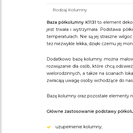
Rodzaj Kolumny
Baza półkolumny K1131
to element dekor
jest trwała i wytrzymała. Podstawa półk
temperaturach. Nie są jej straszne wilgo
też niezwykle lekka, dzięki czemu jej mon
Dodatkowo bazę kolumny można malować 
rozwiązanie dla osób, które chcą odświe
wielorodzinnych, a także na ścianach lok
zwracają uwagę osoby wchodzące do na
Bazę kolumny oraz pozostałe elementy na
Główne zastosowanie podstawy półkolu
uzupełnienie kolumny;