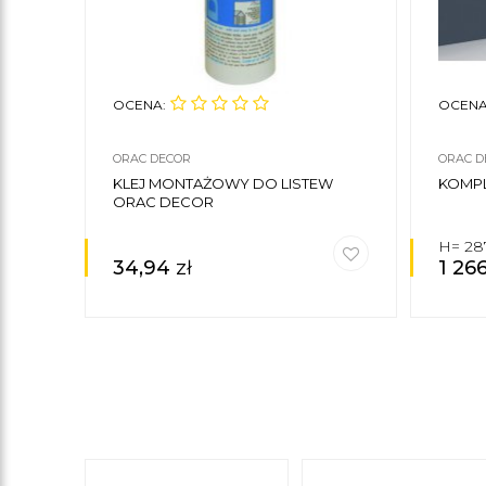
OCENA:
OCENA
ORAC DECOR
ORAC D
KLEJ MONTAŻOWY DO LISTEW
KOMP
ORAC DECOR
H= 2
34,94
zł
1 26