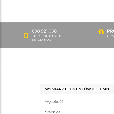
608 921 068
PR
PN-PT: OD 8 DO 18
GRAT
SB: OD 8 DO 14
WYMIARY ELEMENTÓW KOLUMN
Wysokość
Średnica