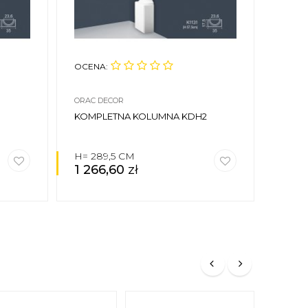
OCENA:
OCEN
ORAC DECOR
ORAC 
KOMPLETNA KOLUMNA KDH2
KOMP
H= 289,5 CM
H= 2
1 266,60
zł
1 39