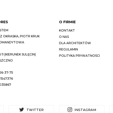
DRES
O FIRMIE
STEM
KONTAKT
 OKRASKA, PIOTR KRUK
O NAS
KOMANDYTOWA
DLA ARCHITEKTÓW
REGULAMIN
11 (KIERUNEK SULĘCIN)
POLITYKA PRYWATNOŚCI
ESZCZNO
26-37-75
1547376
035867
TWITTER
INSTAGRAM