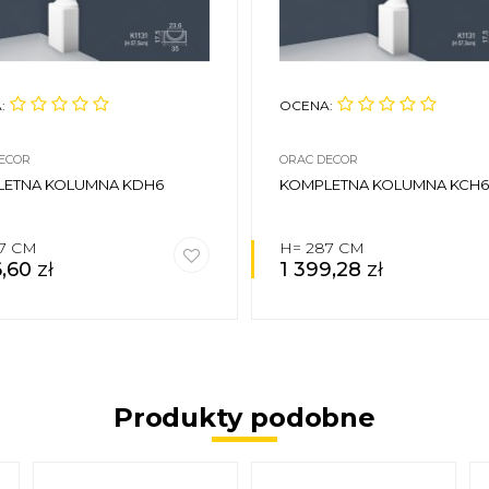
:
OCENA:
ECOR
ORAC DECOR
LETNA KOLUMNA KDH6
KOMPLETNA KOLUMNA KCH6
87 CM
H= 287 CM
6,60
zł
1 399,28
zł
Produkty podobne