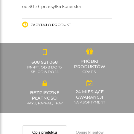
od 30 zł przesyłka kurierska
ZAPYTAJ O PRODUKT
PRÓBKI
608 921 068
PRODUKTÓW
PN-PT: OD 8 DO 18
SB: OD 8 DO 14
GRATIS!
24 MIESIĄCE
BEZPIECZNE
GWARANCJI
PŁATNOŚCI
NA ASORTYMENT
PAYU, PAYPAL, TPAY
Opis produktu
Opinie klientów