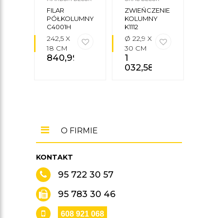
FILAR
ZWIEŃCZENIE
ZWI
PÓŁKOLUMNY
KOLUMNY
PÓŁ
C4001H
K1112
C100
242,5 X
Ø 22,9 X
Ø15 
18 CM
30 CM
26,5
840,99
zł
1
10,5
032,58
zł
CM
255
O FIRMIE
KONTAKT
95 722 30 57
95 783 30 46
608 921 068