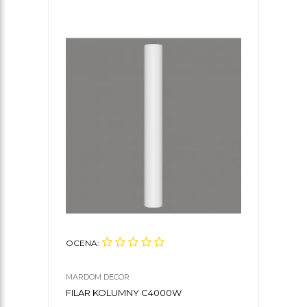
OCENA:
OCE
MARDOM DECOR
MARD
FILAR KOLUMNY C4000W
KLE