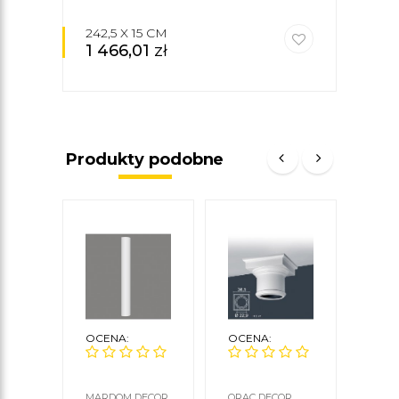
242,5 X 15 CM
1 466,01
zł
35
Produkty podobne
OCENA:
OCENA:
OCE
MARDOM DECOR
ORAC DECOR
MARD