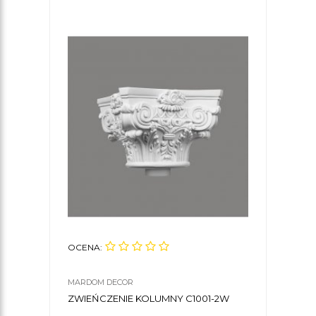
OCENA:
OCE
MARDOM DECOR
MARD
ZWIEŃCZENIE KOLUMNY C1001-2W
FIL