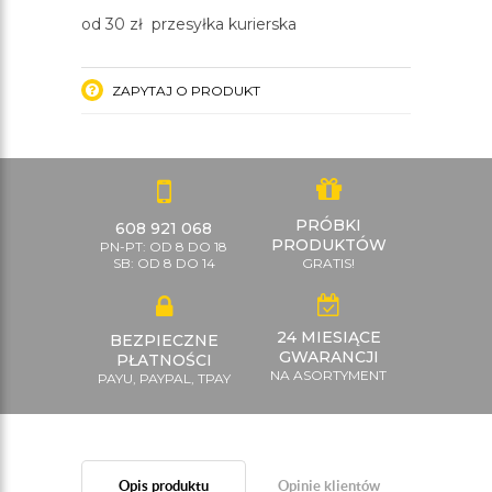
od 30 zł przesyłka kurierska
ZAPYTAJ O PRODUKT
PRÓBKI
608 921 068
PRODUKTÓW
PN-PT: OD 8 DO 18
SB: OD 8 DO 14
GRATIS!
24 MIESIĄCE
BEZPIECZNE
GWARANCJI
PŁATNOŚCI
NA ASORTYMENT
PAYU, PAYPAL, TPAY
Opis produktu
Opinie klientów