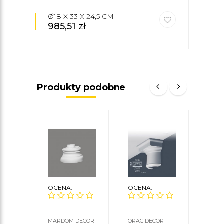
Ø18 X 33 X 24,5 CM
242,
985,51
zł
1 6
Produkty podobne
OCENA:
OCENA:
OCE
MARDOM DECOR
ORAC DECOR
ORAC