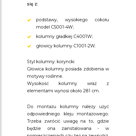
się z:
podstawy, wysokiego cokołu
model C5001-4W;
kolumny gładkiej C4001W;
głowicy kolumny C1001-2W.
Styl kolumny: koryncki
Głowica kolumny posiada zdobienia w
motywy roślinne.
Wysokość kolumny wraz z
elementami wynosi około 281 cm.
Do montażu kolumny należy użyć
odpowiedniego kleju montażowego.
Trzeba zwrócić uwagę na to, gdzie
będzie ona zainstalowana - w
pomieszczeniach czy też na zewnątrz.