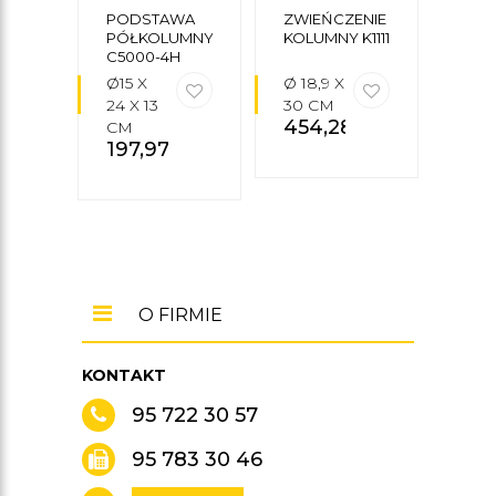
PODSTAWA
ZWIEŃCZENIE
KOM
PÓŁKOLUMNY
KOLUMNY K1111
KOL
C5000-4H
KC6
Ø15 X
Ø 18,9 X
H= 
24 X 13
30 CM
CM
454,28
zł
2
CM
197,97
zł
797
O FIRMIE
KONTAKT
95 722 30 57
95 783 30 46