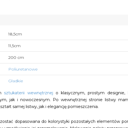
18,5cm
11,5cm
200 cm
Poliuretanowe
Gładkie
em
sztukaterii wewnętrznej
o klasycznym, prostym designie, 
nym, jak i nowoczesnym. Po wewnętrznej stronie listwy ma
ztałt samej listwy, jak i elegancję pomieszczenia.
e zostać dopasowana do kolorystyki pozostałych elementów pom