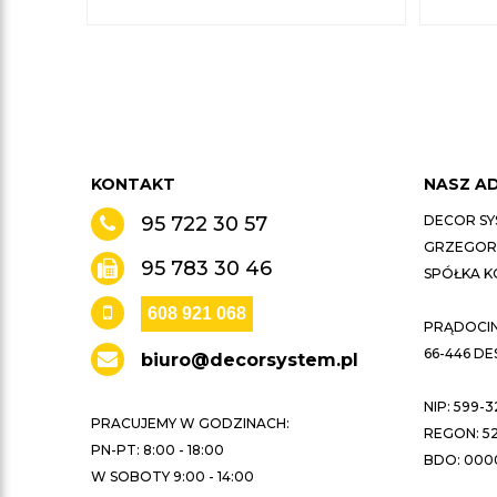
KONTAKT
NASZ A
95 722 30 57
DECOR SY
GRZEGORZ
95 783 30 46
SPÓŁKA 
608 921 068
PRĄDOCIN 
66-446 D
biuro@decorsystem.pl
NIP: 599-3
PRACUJEMY W GODZINACH:
REGON: 52
PN-PT: 8:00 - 18:00
BDO: 000
W SOBOTY 9:00 - 14:00