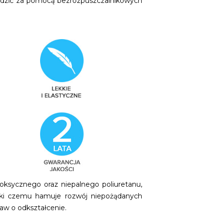
wadzić za pomocą bezrozpuszczalnikowych
oksycznego oraz niepalnego poliuretanu,
ięki czemu hamuje rozwój niepożądanych
aw o odkształcenie.