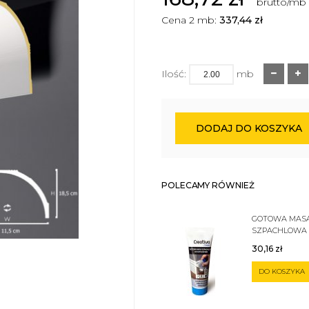
brutto/mb
Cena 2 mb:
337,44
zł
Ilość:
mb
DODAJ DO KOSZYKA
POLECAMY RÓWNIEŻ
GOTOWA MAS
SZPACHLOWA
SZTUKATERII 
30,16
zł
DO KOSZYKA