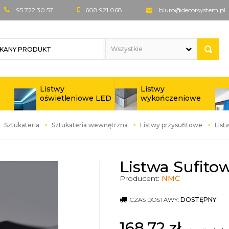
95 722 30 57
608 921 068
biuro@decorsystem.pl
Listwy
Listwy
oświetleniowe LED
wykończeniowe
Sztukateria
Sztukateria wewnętrzna
Listwy przysufitowe
List
Listwa Sufito
Producent:
NMC
CZAS DOSTAWY:
DOSTĘPNY
168,72
zł