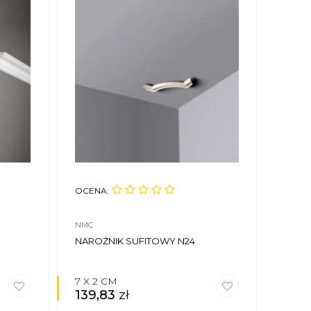
OCENA:
OCEN
NMC
MARDO
NAROŻNIK SUFITOWY N24
LISTW
MARD
7 X 2 CM
3,2 X
139,83
zł
59,