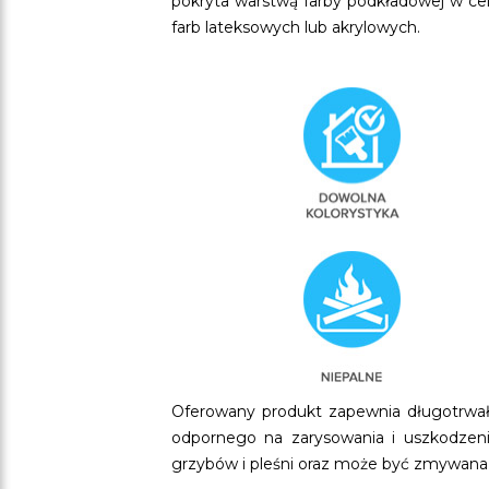
pokryta warstwą farby podkładowej w ce
farb lateksowych lub akrylowych.
Oferowany produkt zapewnia długotrwałe
odpornego na zarysowania i uszkodzeni
grzybów i pleśni oraz może być zmywana 