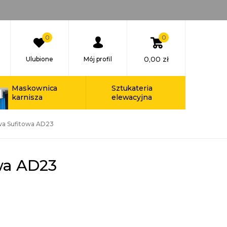
0
0
0,00
zł
Ulubione
Mój profil
Maskownica
Sztukateria
karnisza
elewacyjna
wa Sufitowa AD23
wa AD23