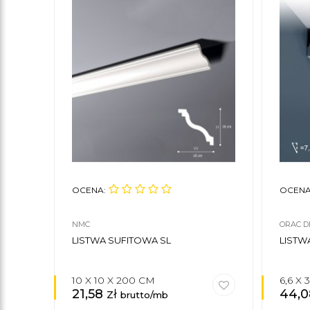
OCENA:
OCENA
NMC
ORAC D
LISTWA SUFITOWA SL
LISTW
10 X 10 X 200 CM
6,6 X 
21,58
zł
44,
brutto/mb