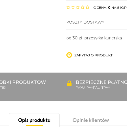
OCENA:
0
NA 5 (OPI
KOSZTY DOSTAWY
od 30 zł przesyłka kurierska
ZAPYTAJ O PRODUKT
ÓBKI PRODUKTÓW
BEZPIECZNE PŁATNO
IS!
PAYU, PAYPAL, TPAY
Opis produktu
Opinie klientów