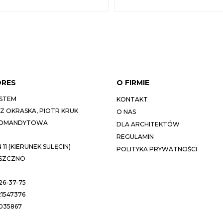
DRES
O FIRMIE
STEM
KONTAKT
 OKRASKA, PIOTR KRUK
O NAS
KOMANDYTOWA
DLA ARCHITEKTÓW
REGULAMIN
11 (KIERUNEK SULĘCIN)
POLITYKA PRYWATNOŚCI
ESZCZNO
26-37-75
1547376
035867