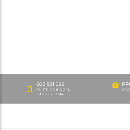
608 921 068
PR
PN-PT: OD 8 DO 18
GRAT
SB: OD 8 DO 14