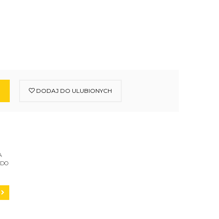
DODAJ DO ULUBIONYCH
A
 DO
C200