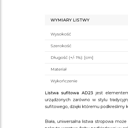
WYMIARY LISTWY
Wysokość
Szerokość
Długość (+/- 1%): [cm]
Materiał
Wykończenie
Listwa sufitowa AD23
jest element
urządzonych zarówno w stylu tradycyj
sufitowego, dzięki któremu podkreślimy ks
Biała, uniwersalna listwa stropowa moż