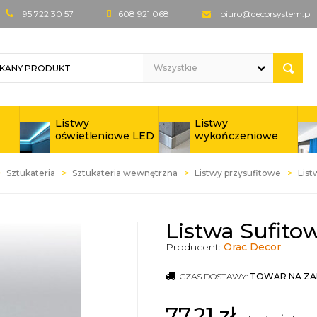
95 722 30 57
608 921 068
biuro@decorsystem.pl
Listwy
Listwy
oświetleniowe LED
wykończeniowe
Sztukateria
Sztukateria wewnętrzna
Listwy przysufitowe
List
Listwa Sufito
Producent:
Orac Decor
CZAS DOSTAWY:
TOWAR NA ZA
77,21
zł