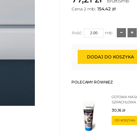
brutto/mb
Cena 2 mb:
154,42
zł
Ilość:
mb
DODAJ DO KOSZYKA
POLECAMY RÓWNIEŻ
GOTOWA MAS
SZPACHLOWA
SZTUKATERII 
30,16
zł
DO KOSZYKA