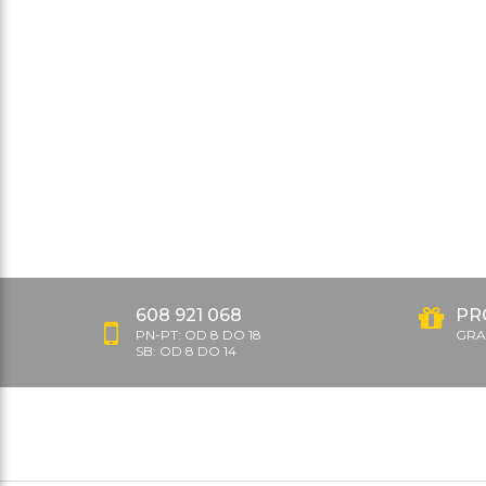
608 921 068
PR
PN-PT: OD 8 DO 18
GRAT
SB: OD 8 DO 14