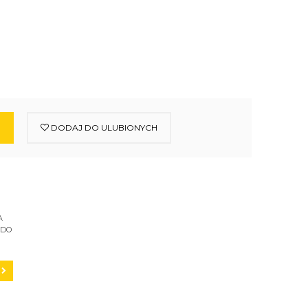
DODAJ DO ULUBIONYCH
A
 DO
C200