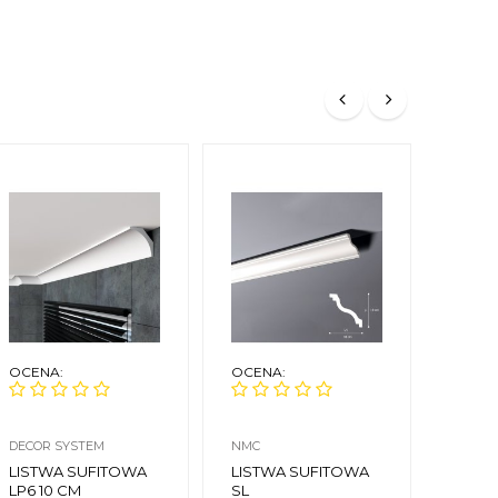
OCENA:
OCENA:
OCEN
DECOR SYSTEM
NMC
CREAT
LISTWA SUFITOWA
LISTWA SUFITOWA
LIST
LP6 10 CM
SL
LGG-0