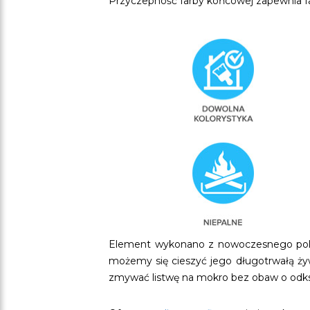
Przyczepność farby końcowej zapewnia fa
Element wykonano z nowoczesnego poliur
możemy się cieszyć jego długotrwałą ży
zmywać listwę na mokro bez obaw o odksz