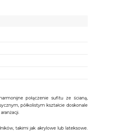
armonijne połączenie sufitu ze ścianą,
asycznym, półkolistym kształcie doskonale
ranżacji.
ików, takimi jak akrylowe lub lateksowe.