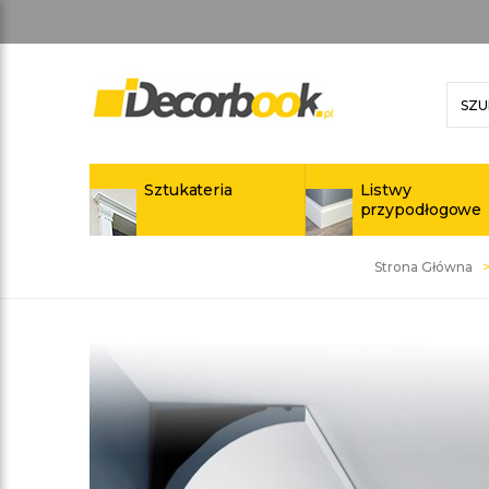
Sztukateria
Listwy
przypodłogowe
Strona Główna