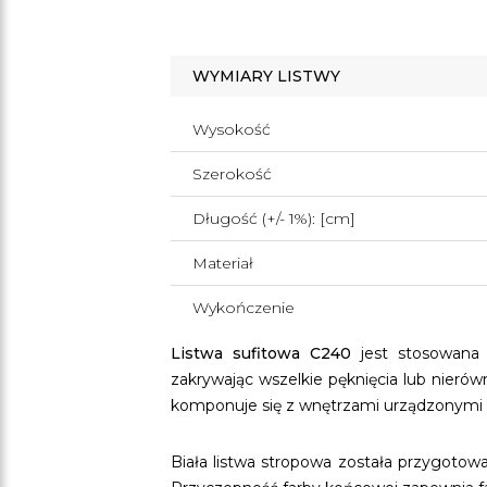
WYMIARY LISTWY
Wysokość
Szerokość
Długość (+/- 1%): [cm]
Materiał
Wykończenie
Listwa sufitowa C240
jest stosowana d
zakrywając wszelkie pęknięcia lub nierów
komponuje się z wnętrzami urządzonymi za
Biała listwa stropowa została przygotow