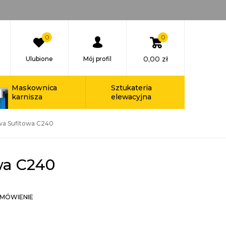
0
0
0,00
zł
Ulubione
Mój profil
Maskownica
Sztukateria
karnisza
elewacyjna
wa Sufitowa C240
wa C240
MÓWIENIE