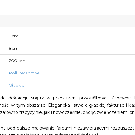
8cm
8cm
200 cm
Poliuretanowe
Gładkie
o dekoracji wnętrz w przestrzeni przysufitowej. Zapewnia h
ności w tym obszarze. Elegancka listwa o gładkiej fakturze i kl
równo tradycyjnie, jak i nowocześnie, będąc zwieńczeniem ich a
ana pod dalsze malowanie farbami niezawierającymi rozpuszczaln