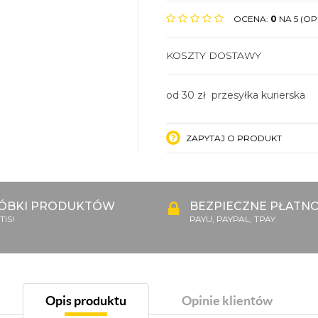
OCENA:
0
NA 5 (OPI
KOSZTY DOSTAWY
od 30 zł przesyłka kurierska
ZAPYTAJ O PRODUKT
ÓBKI PRODUKTÓW
BEZPIECZNE PŁATNO
IS!
PAYU, PAYPAL, TPAY
Opis produktu
Opinie klientów