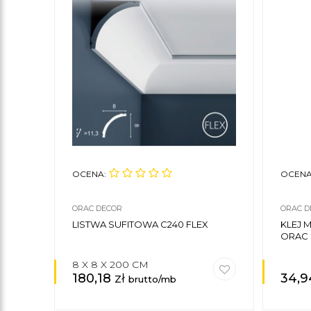
OCENA:
OCENA
ORAC DECOR
ORAC D
LISTWA SUFITOWA C240 FLEX
KLEJ 
ORAC
8 X 8 X 200 CM
180,18
zł
34,
brutto/mb