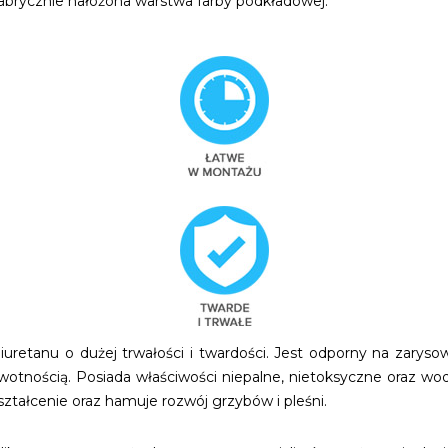
brycznie nałożona warstwa farby podkładowej.
etanu o dużej trwałości i twardości. Jest odporny na zarysow
wotnością. Posiada właściwości niepalne, nietoksyczne oraz w
tałcenie oraz hamuje rozwój grzybów i pleśni.