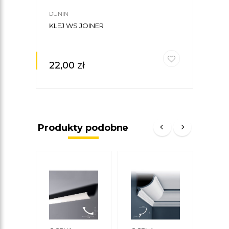
DUNIN
DUNI
KLEJ WS JOINER
FUG
JOIN
22,00
zł
42
Produkty podobne