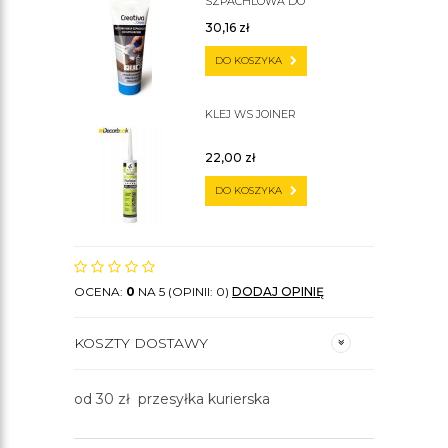
SZPACHLOWA DO
SZTUKATERII C200
30,16
zł
DO KOSZYKA
KLEJ WS JOINER
22,00
zł
DO KOSZYKA
OCENA:
0
NA 5 (OPINII: 0)
DODAJ OPINIĘ
KOSZTY DOSTAWY
od 30 zł przesyłka kurierska