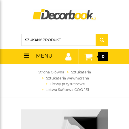
MENU
0
Strona Główna
Sztukateria
Sztukateria wewnętrzna
Listwy przysufitowe
Listwa Sufitowa COG-131