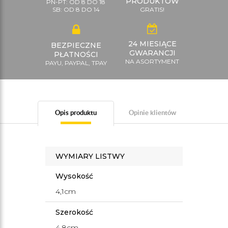
PRODUKTÓW
PN-PT: OD 8 DO 18
SB: OD 8 DO 14
GRATIS!
24 MIESIĄCE
BEZPIECZNE
GWARANCJI
PŁATNOŚCI
NA ASORTYMENT
PAYU, PAYPAL, TPAY
Opis produktu
Opinie klientów
WYMIARY LISTWY
Wysokość
4,1cm
Szerokość
4,8cm