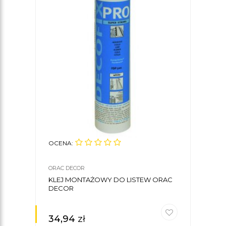
OCENA:
OCE
ORAC DECOR
ORAC
KLEJ MONTAŻOWY DO LISTEW ORAC
LIST
DECOR
4,1 
34,94
zł
59