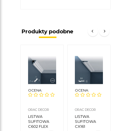
Produkty podobne
OCENA:
OCENA:
OCE
ORAC DECOR
ORAC DECOR
NMC
LISTWA
LISTWA
LIS
SUFITOWA
SUFITOWA
SUF
C602 FLEX
CX161
WT1