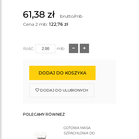
61,38
zł
brutto/mb
Cena 2 mb:
122,76
zł
Ilość:
mb
DODAJ DO KOSZYKA
DODAJ DO ULUBIONYCH
POLECAMY RÓWNIEŻ
GOTOWA MASA
SZPACHLOWA DO
SZTUKATERII C200