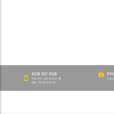
608 921 068
PR
PN-PT: OD 8 DO 18
GRAT
SB: OD 8 DO 14