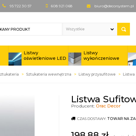
95 722 30 57
608 921 068
biuro@decorsystem.pl
Listwy
Listwy
oświetleniowe LED
wykończeniowe
ztukateria
Sztukateria wewnętrzna
Listwy przysufitowe
Listwa
Listwa Sufito
Producent:
Orac Decor
CZAS DOSTAWY:
TOWAR NA ZA
198,88
zł