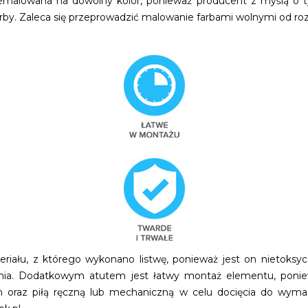
zemalowana na dowolny kolor, ponieważ producent z myślą o t
arby. Zaleca się przeprowadzić malowanie farbami wolnymi od ro
iału, z którego wykonano listwę, ponieważ jest on nietoksyczn
enia. Dodatkowym atutem jest łatwy montaż elementu, poni
 oraz piłą ręczną lub mechaniczną w celu docięcia do wyma