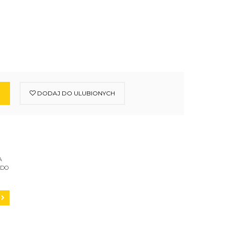
DODAJ DO ULUBIONYCH
A
 DO
C200