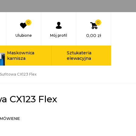
0
0
0,00
zł
Ulubione
Mój profil
Maskownica
Sztukateria
karnisza
elewacyjna
 Sufitowa CX123 Flex
wa CX123 Flex
MÓWIENIE