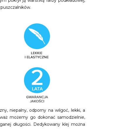
ym pokrył ją warstwą farby podkładowej,
zpuszczalników.
y, niepalny, odporny na wilgoć, lekki, a
eważ możemy go dokonać samodzielnie,
ganej długości. Dedykowany klej można