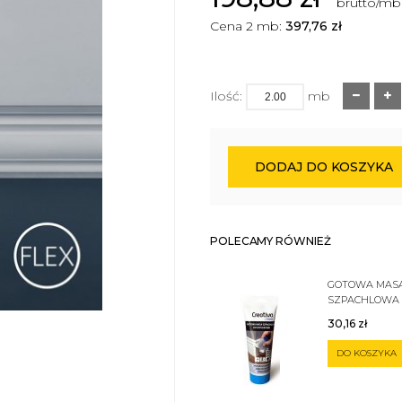
brutto/mb
Cena 2 mb:
397,76
zł
Ilość:
mb
DODAJ DO KOSZYKA
POLECAMY RÓWNIEŻ
GOTOWA MAS
SZPACHLOWA
SZTUKATERII 
30,16
zł
DO KOSZYKA