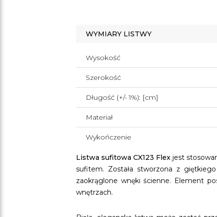
WYMIARY LISTWY
Wysokość
Szerokość
Długość (+/- 1%): [cm]
Materiał
Wykończenie
Listwa sufitowa CX123 Flex
jest stosowan
sufitem. Została stworzona z giętkiego
zaokrąglone wnęki ścienne. Element pos
wnętrzach.