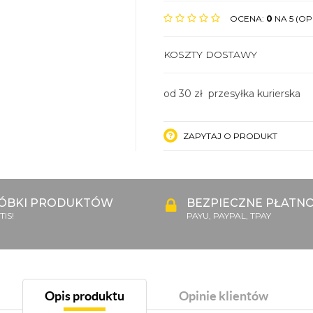
OCENA:
0
NA 5 (OPI
KOSZTY DOSTAWY
od 30 zł przesyłka kurierska
ZAPYTAJ O PRODUKT
ÓBKI PRODUKTÓW
BEZPIECZNE PŁATNO
IS!
PAYU, PAYPAL, TPAY
Opis produktu
Opinie klientów