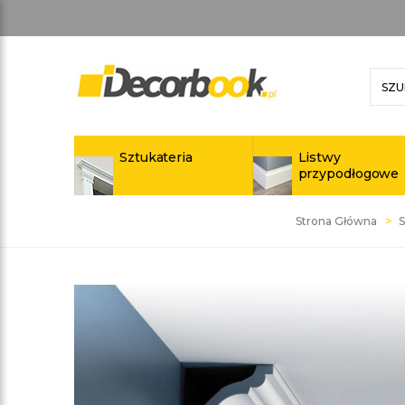
Sztukateria
Listwy
przypodłogowe
Strona Główna
S