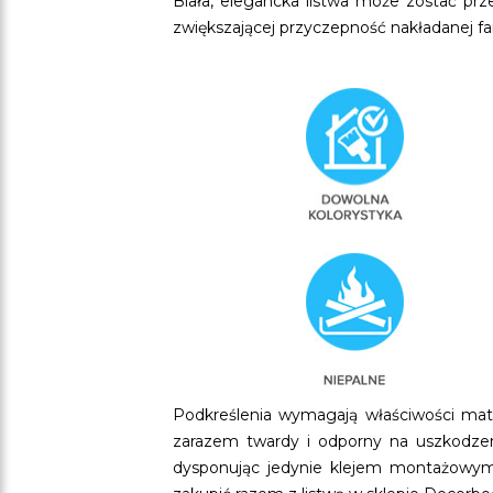
Biała, elegancka listwa może zostać pr
zwiększającej przyczepność nakładanej f
Podkreślenia wymagają właściwości mater
zarazem twardy i odporny na uszkodz
dysponując jedynie klejem montażowym