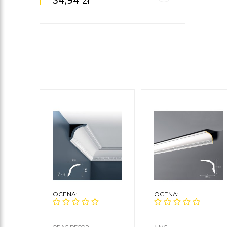
34,94
zł
OCENA:
OCENA: