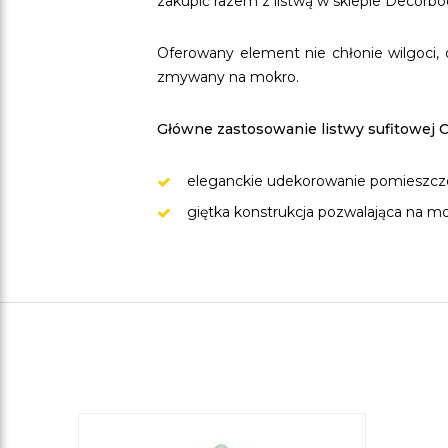
zakupić razem z listwą w sklepie Decorboo
Oferowany element nie chłonie wilgoci,
zmywany na mokro.
Główne zastosowanie listwy sufitowej C
eleganckie udekorowanie pomieszcze
giętka konstrukcja pozwalająca na m