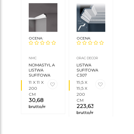
OCENA:
OCENA:
OCE
NMC
ORAC DECOR
ORAC
NOMASTYL A
LISTWA
LIS
LISTWA
SUFITOWA
SUF
SUFITOWA
C307
C301
NMC
11 X 11 X
19,5 X
17 X 
200
19,5 X
X 2
CM
200
CM
30,68
zł
163
CM
223,63
zł
brutto/mb
brut
brutto/mb