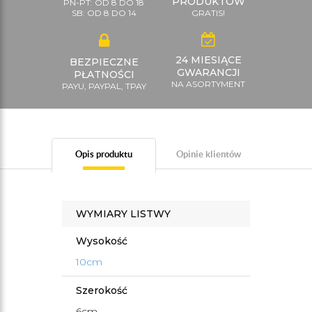
PRODUKTÓW
PN-PT: OD 8 DO 18
SB: OD 8 DO 14
GRATIS!
24 MIESIĄCE
BEZPIECZNE
GWARANCJI
PŁATNOŚCI
NA ASORTYMENT
PAYU, PAYPAL, TPAY
Opis produktu
Opinie klientów
WYMIARY LISTWY
Wysokość
10cm
Szerokość
6cm