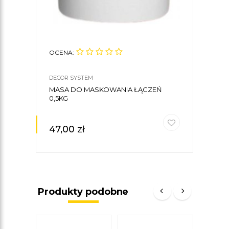
OCENA:
OCE
DECOR SYSTEM
CREA
MASA DO MASKOWANIA ŁĄCZEŃ
KLE
0,5KG
CREA
47,00
zł
30
Produkty podobne