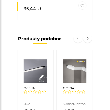
35,44
zł
Produkty podobne
OCENA:
OCENA:
OCE
NMC
MARDOM DECOR
ORAC