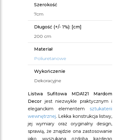
Szerokość
7cm
Długość (+/- 1%): [cm]
200 cm
Materiał
Poliuretanowe
Wykończenie
Dekoracyjne
Listwa Sufitowa MDA121 Mardom
Decor
jest niezwykle praktycznym i
eleganckim elementem
sztukaterii
wewnętrznej
. Lekka konstrukcja listwy,
jej wymiary oraz oryginalny design,
sprawią, że znajdzie ona zastosowanie
jako wyszukana ozdoba każdego