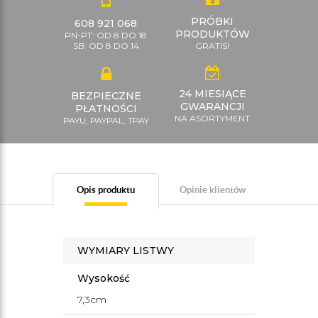
PRÓBKI
608 921 068
PRODUKTÓW
PN-PT: OD 8 DO 18
SB: OD 8 DO 14
GRATIS!
24 MIESIĄCE
BEZPIECZNE
GWARANCJI
PŁATNOŚCI
NA ASORTYMENT
PAYU, PAYPAL, TPAY
Opis produktu
Opinie klientów
WYMIARY LISTWY
Wysokość
7,3cm