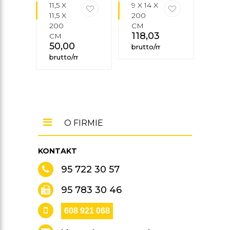
MARDOM
11,5 X
9 X 14 X
16 X 
DECOR
11,5 X
200
240
200
CM
CM
118,03
zł
150
CM
50,00
zł
brutto/mb
brut
brutto/mb
O FIRMIE
KONTAKT
95 722 30 57
95 783 30 46
608 921 068