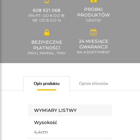
PRÓBKI
608 921 068
PRODUKTÓW
PN-PT: OD 8 DO 18
SB: OD 8 DO 14
GRATIS!
24 MIESIĄCE
BEZPIECZNE
GWARANCJI
PŁATNOŚCI
NA ASORTYMENT
PAYU, PAYPAL, TPAY
Opis produktu
Opinie klientów
WYMIARY LISTWY
Wysokość
4,4cm