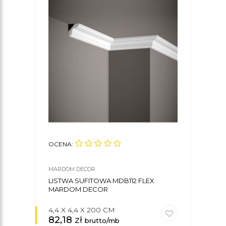
OCENA:
OCE
MARDOM DECOR
MARD
LISTWA SUFITOWA MDB112 FLEX
KLE
MARDOM DECOR
4,4 X 4,4 X 200 CM
82,18
zł
35
brutto/mb