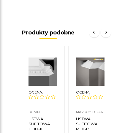
Produkty podobne
OCENA:
OCENA:
OCE
DUNIN
MARDOM DECOR
CREA
CEZA
LISTWA
LISTWA
LIS
SUFITOWA
SUFITOWA
PRZ
COD-111
MDB131
LGG