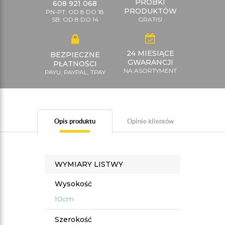
PRÓBKI
608 921 068
PRODUKTÓW
PN-PT: OD 8 DO 18
SB: OD 8 DO 14
GRATIS!
24 MIESIĄCE
BEZPIECZNE
GWARANCJI
PŁATNOŚCI
NA ASORTYMENT
PAYU, PAYPAL, TPAY
Opis produktu
Opinie klientów
WYMIARY LISTWY
Wysokość
10cm
Szerokość