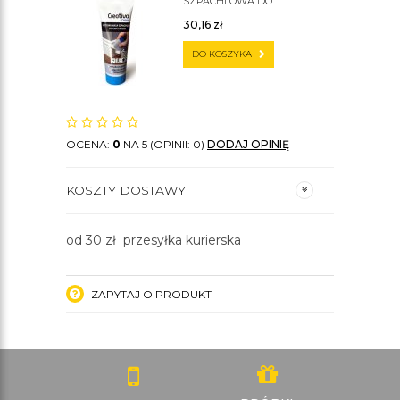
SZPACHLOWA DO
SZTUKATERII C200
30,16
zł
DO KOSZYKA
OCENA:
0
NA 5 (OPINII: 0)
DODAJ OPINIĘ
KOSZTY DOSTAWY
od 30 zł przesyłka kurierska
ZAPYTAJ O PRODUKT