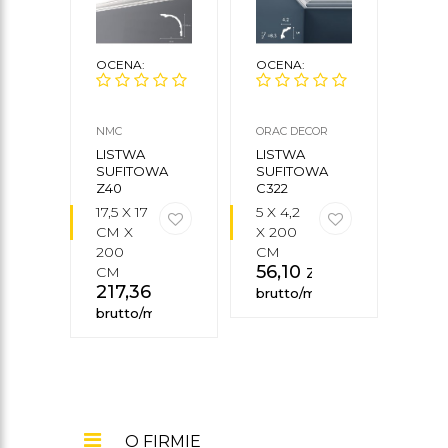
OCENA:
OCENA:
OCE
NMC
ORAC DECOR
CREA
CEZA
LISTWA
LISTWA
LIS
SUFITOWA
SUFITOWA
PRZ
Z40
C322
LGZ0
17,5 X 17
5 X 4,2
9,4 
CM X
X 200
8,6 
200
CM
235
56,10
zł
165
CM
217,36
zł
brutto/mb
brut
brutto/mb
O FIRMIE