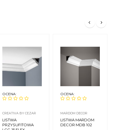
OCENA:
OCENA:
OCEN
CREATIVA BY CEZAR
MARDOM DECOR
CREAT
LISTWA
LISTWA MARDOM
LIST
PRZYSUFITOWA
DECOR MDB 102
PRZY
LGG-15 FLEX
LGZ10