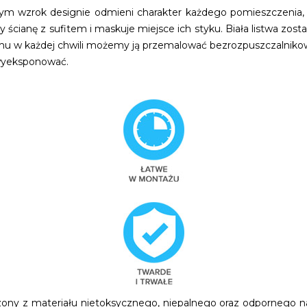
ym wzrok designie odmieni charakter każdego pomieszczenia, 
 ścianę z sufitem i maskuje miejsce ich styku. Biała listwa zos
emu w każdej chwili możemy ją przemalować bezrozpuszczalniko
 wyeksponować.
ony z materiału nietoksycznego, niepalnego oraz odpornego na