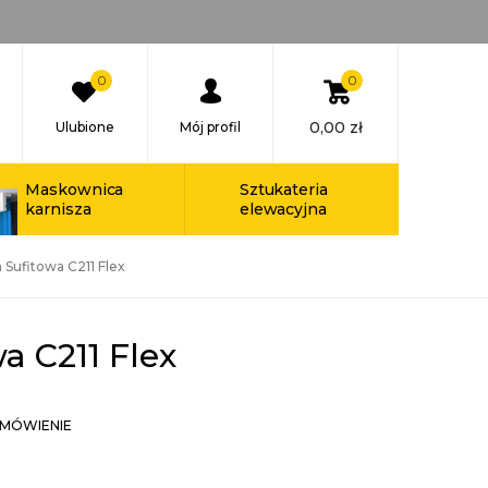
0
0
0,00
zł
Ulubione
Mój profil
Maskownica
Sztukateria
karnisza
elewacyjna
 Sufitowa C211 Flex
a C211 Flex
MÓWIENIE