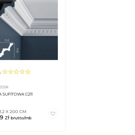
:
ECOR
A SUFITOWA C211
 11,2 X 200 CM
09
zł
brutto/mb