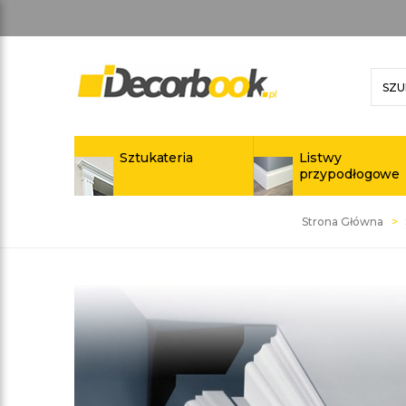
Sztukateria
Listwy
przypodłogowe
Strona Główna