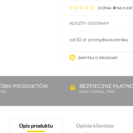
OCENA:
0
NA 5 (OPI
KOSZTY DOSTAWY
od 30 zł przesyłka kurierska
ZAPYTAJ O PRODUKT
ÓBKI PRODUKTÓW
BEZPIECZNE PŁATNO
IS!
PAYU, PAYPAL, TPAY
Opis produktu
Opinie klientów