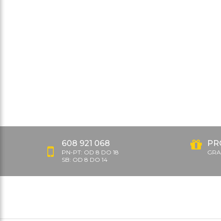
608 921 068
PR
PN-PT: OD 8 DO 18
GRAT
SB: OD 8 DO 14