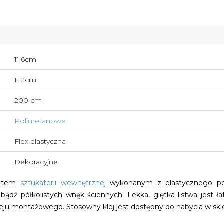
11,6cm
11,2cm
200 cm
Poliuretanowe
Flex elastyczna
Dekoracyjne
entem
sztukaterii wewnętrznej
wykonanym z elastycznego poli
 bądź półkolistych wnęk ściennych. Lekka, giętka listwa jest 
leju montażowego. Stosowny klej jest dostępny do nabycia w skl