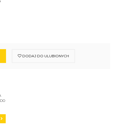
b
DODAJ DO ULUBIONYCH
A
 DO
C200