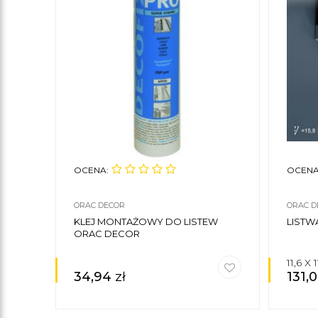
OCENA:
OCENA
ORAC DECOR
ORAC D
KLEJ MONTAŻOWY DO LISTEW
LISTW
ORAC DECOR
11,6 X
34,94
zł
131,