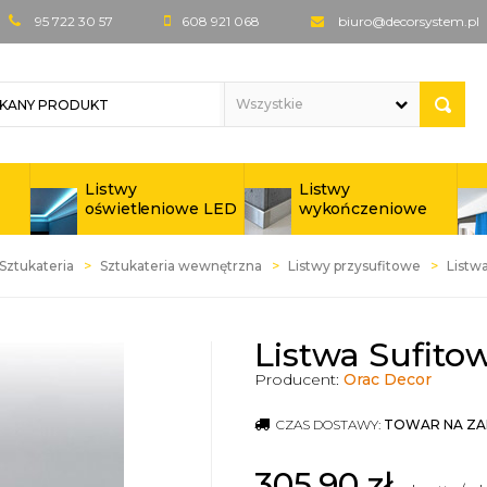
95 722 30 57
608 921 068
biuro@decorsystem.pl
Listwy
Listwy
oświetleniowe LED
wykończeniowe
Sztukateria
Sztukateria wewnętrzna
Listwy przysufitowe
Listwa
Listwa Sufitow
Producent:
Orac Decor
CZAS DOSTAWY:
TOWAR NA ZA
305,90
zł