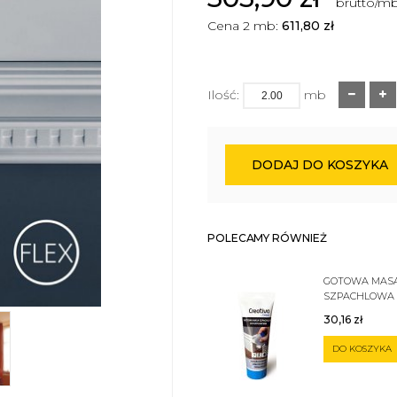
brutto/m
Cena 2 mb:
611,80
zł
Ilość:
mb
DODAJ DO KOSZYKA
POLECAMY RÓWNIEŻ
GOTOWA MAS
SZPACHLOWA
SZTUKATERII 
30,16
zł
DO KOSZYKA