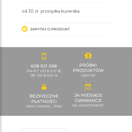
od 30 zł przesyłka kurierska
ZAPYTAJ O PRODUKT
PRÓBKI
608 921 068
PRODUKTÓW
PN-PT: OD 8 DO 18
SB: OD 8 DO 14
GRATIS!
24 MIESIĄCE
BEZPIECZNE
GWARANCJI
PŁATNOŚCI
NA ASORTYMENT
PAYU, PAYPAL, TPAY