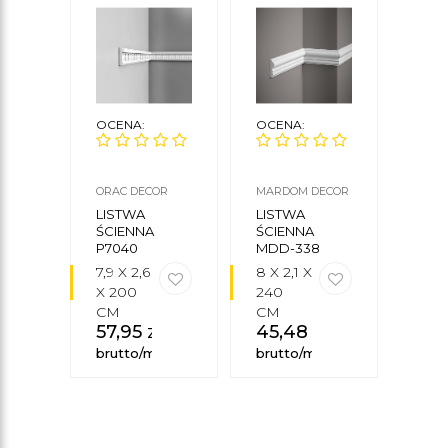
OCENA:
OCENA:
OCE
ORAC DECOR
MARDOM DECOR
NMC
LISTWA
LISTWA
LIS
ŚCIENNA
ŚCIENNA
ŚCIE
P7040
MDD-338
7,9 X 2,6
8 X 2,1 X
8 X 
X 200
240
200
CM
CM
CM
57,95
zł
45,48
zł
61,
brutto/mb
brutto/mb
brut